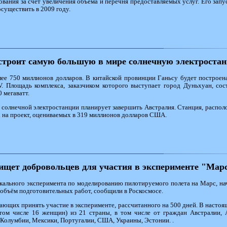
вания за счет увеличения объема и перечня предоставляемых услуг. Его запу
осуществить в 2009 году.
строит самую большую в мире солнечную электроста
ее 750 миллионов долларов. В китайской провинции Ганьсу будет построен
V. Площадь комплекса, заказчиком которого выступает город Дуньхуан, со
 мегаватт.
 солнечной электростанции планирует завершить Австралия. Станция, распол
 на проект, оцениваемых в 319 миллионов долларов США.
ищет добровольцев для участия в эксперименте "Мар
кального эксперимента по моделированию пилотируемого полета на Марс, нач
 объём подготовительных работ, сообщили в Роскосмосе.
ющих принять участие в эксперименте, рассчитанного на 500 дней. В настоя
том числе 16 женщин) из 21 страны, в том числе от граждан Австралии, А
 Колумбии, Мексики, Португалии, США, Украины, Эстонии. .