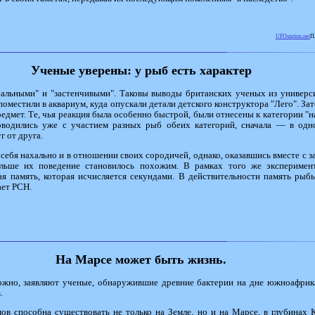
UFOstation.net
П
Ученые уверены: у рыб есть характер
хальными" и "застенчивыми". Таковы выводы британских ученых из универси
местили в аквариум, куда опускали детали детского конструктора "Лего". Зат
дмет. Те, чья реакция была особенно быстрой, были отнесены к категории "н
оводились уже с участием разных рыб обеих категорий, сначала — в одн
 от друга.
 себя нахально и в отношении своих сородичей, однако, оказавшись вместе с 
льше их поведение становилось похожим. В рамках того же эксперимен
ая память, которая исчисляется секундами. В действительности память ры
ает РСН.
На Марсе может быть жизнь.
ожно, заявляют ученые, обнаружившие древние бактерии на дне южноафрик
.
ов способна существовать не только на Земле, но и на Марсе, в глубинах