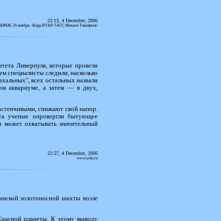
23:13, 4 December, 2006
АРИЖ, 26 ноября. /Корр.ИТАР-ТАСС Михaил Тимофеев/
тета Ливерпуля, которые провели
ем специалисты следили, насколько
ахальных", всех остальных назвали
ом аквариуме, а затем — в двух,
застенчивыми, снижают свой напор.
та ученые опровергли бытующее
бы может охватывать значительный
22:57, 4 December, 2006
www.yoki.ru
анской золотоносной шахты возле
 Красной планеты. К этому выводу