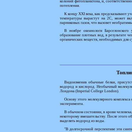
колоний фитопланктона, и, соответственно
потепления.
К концу XXI века, как предсказывают уч
температуры вырастут на 2С, может вк
парниковых газов, что вызовет необратимы
В ноябре океанологи Барселонского 
образование плотных вод, в результате ч
органических веществ, необходимых для с
Топли
Видоизменив обычные белки, присутст
водород и кислород. Необычный молекуля
Лондона (Imperial College London).
Основу этого молекулярного комплекса 
эксперимента.
В обычном состоянии, в крови человека
некоторому вмешательству. После этого об
выделять водород из воды.
"В долгосрочной перспективе эти синт