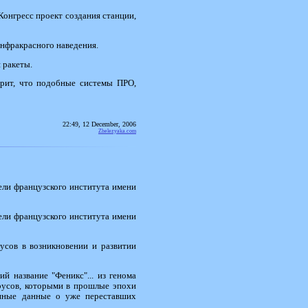
онгресс проект создания станции,
инфракрасного наведения.
 ракеты.
орит, что подобные системы ПРО,
22:49, 12 December, 2006
Zhelezyaka.com
ели французского института имени
ели французского института имени
усов в возникновении и развитии
 название "Феникс"... из генома
ирусов, которыми в прошлые эпохи
енные данные о уже переставших