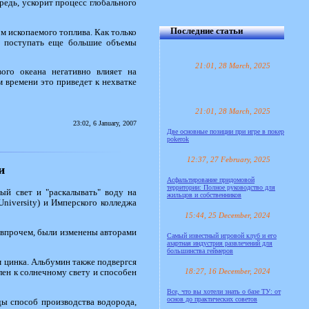
редь, ускорит процесс глобального
Последние статьи
м ископаемого топлива. Как только
т поступать еще большие объемы
21:01, 28 March, 2025
ого океана негативно влияет на
м времени это приведет к нехватке
21:01, 28 March, 2025
23:02, 6 January, 2007
Две основные позиции при игре в покер
pokerok
12:37, 27 February, 2025
и
Асфальтирование придомовой
территории: Полное руководство для
ый свет и "раскалывать" воду на
жильцов и собственников
niversity) и Имперского колледжа
15:44, 25 December, 2024
, впрочем, были изменены авторами
Самый известный игровой клуб и его
азартная индустрия развлечений для
большинства геймеров
м цинка. Альбумин также подвергся
18:27, 16 December, 2024
лен к солнечному свету и способен
Все, что вы хотели знать о базе ТУ: от
основ до практических советов
ды способ производства водорода,