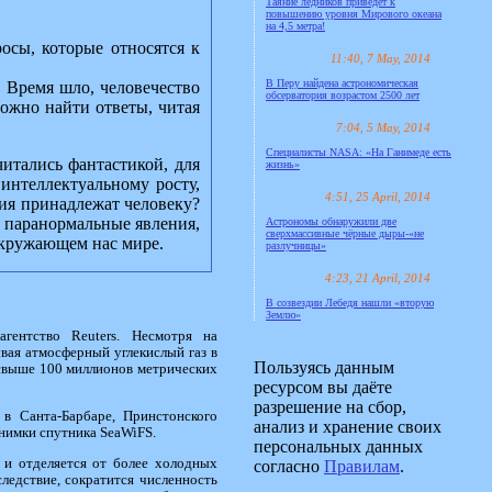
Таяние ледников приведёт к
повышению уровня Мирового океана
на 4,5 метра!
осы, которые относятся к
11:40, 7 May, 2014
В Перу найдена астрономическая
. Время шло, человечество
обсерватория возрастом 2500 лет
можно найти ответы, читая
7:04, 5 May, 2014
Специалисты NASA: «На Ганимеде есть
читались фантастикой, для
жизнь»
интеллектуальному росту,
4:51, 25 April, 2014
ия принадлежат человеку?
и паранормальные явления,
Астрономы обнаружили две
сверхмассивные чёрные дыры-«не
 окружающем нас мире.
разлучницы»
4:23, 21 April, 2014
В созвездии Лебедя нашли «вторую
Землю»
гентство Reuters. Несмотря на
вая атмосферный углекислый газ в
Пользуясь данным
 свыше 100 миллионов метрических
ресурсом вы даёте
разрешение на сбор,
в Санта-Барбаре, Принстонского
анализ и хранение своих
снимки спутника SeaWiFS.
персональных данных
е и отделяется от более холодных
согласно
Правилам
.
ледствие, сократится численность