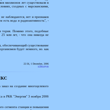
ков миллионов лет существовали в
словиях, сходных с марсианскими,
 не наблюдаются, нет и признаков
м есть вода и радиоактивность", -
и тория. Помимо этого, подобные
25 млн лет, - что она никогда не
.
ия, обеспечивающий существование
рганизмов будет немного, но. как
22:56, 1 December, 2006
x-files.org.ua
 МКС
 заказ на создание многоцелевого
а и РКК "Энергия" 3 ноября 2006
ого сегмента станции и повышения