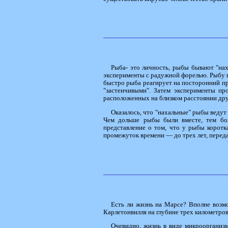
Рыба- это личность, рыбы бывают "на
эксперименты с радужной форелью. Рыбу по
быстро рыба реагирует на посторонний пре
"застенчивыми". Затем эксперименты пр
расположенных на близком расстоянии друг
Оказалось, что "нахальные" рыбы ведут
Чем дольше рыбы были вместе, тем бо
представление о том, что у рыбы коротк
промежуток времени — до трех лет, перед
Есть ли жизнь на Марсе? Вполне возм
Карлетонвилля на глубине трех километров
Очевидно, жизнь в виде микроорганизм