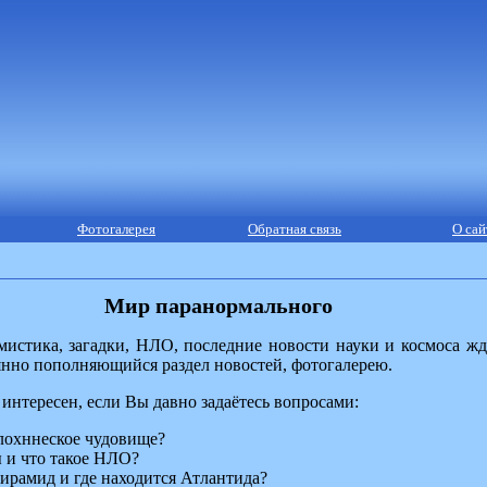
Фотогалерея
Обратная связь
О сай
Мир паранормального
мистика, загадки, НЛО, последние новости науки и космоса жд
янно пополняющийся раздел новостей, фотогалерею.
интересен, если Вы давно задаётесь вопросами:
 лохннеское чудовище?
 и что такое НЛО?
пирамид и где находится Атлантида?