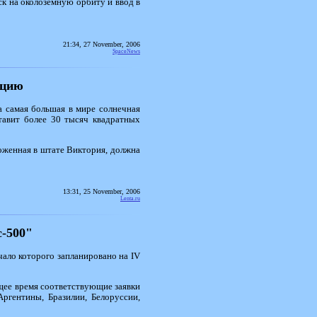
ск на околоземную орбиту и ввод в
21:34, 27 November, 2006
SpaceNews
нцию
а самая большая в мире солнечная
ставит более 30 тысяч квадратных
оженная в штате Виктория, должна
13:31, 25 November, 2006
Lenta.ru
с-500"
ало которого запланировано на IV
щее время соответствующие заявки
ргентины, Бразилии, Белоруссии,