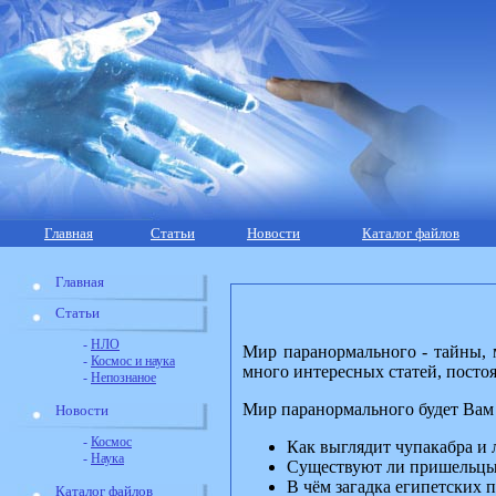
Главная
Статьи
Новости
Каталог файлов
Главная
Статьи
-
НЛО
Мир паранормального - тайны, 
-
Космос и наука
много интересных статей, посто
-
Непознаное
Мир паранормального будет Вам 
Новости
-
Космос
Как выглядит чупакабра и
-
Наука
Существуют ли пришельцы
В чём загадка египетских 
Каталог файлов