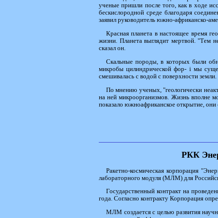
ученые пришли после того, как в ходе ис
бескислородной среде благодаря соедине
заявил руководитель южно-африканско-аме
Красная планета в настоящее время гео
жизни. Планета выглядит мертвой. "Тем н
сказал он.
Скальные породы, в которых были обн
микробы цилиндрической фор- i мы сущест
смешивалась с водой с поверхности земли.
По мнению ученых, "геологически неакт
на ней микроорганизмов. Жизнь вполне мо
показало южноафриканское открытие, они 
РКК Энер
Ракетно-космическая корпорация "Энер
лабораторного модуля (МЛМ) для Российс
Государственный контракт на проведе
года. Согласно контракту Корпорация опр
МЛМ создается с целью развития научн