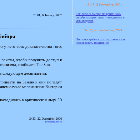
6:07, 5 December, 2024
Как легко и быстро получить займ
23:01, 6 January, 2007
онлайн на карту: ваш путеводитель в
мир кредитов
16:15, 29 September, 2024
убийцы
Накрутка трафика: что это такое и как
использовать правильно?
у него есть доказательства того,
и ракеты, чтобы получить доступ к
рганизмы, сообщает The Sun.
 в следующем десятилетии.
 привезти на Землю и они попадут
 нашем случае марсианские бактерии
 находились в арктическом льду 30
10:53, 22 December, 2006
primeinfo.net.ru