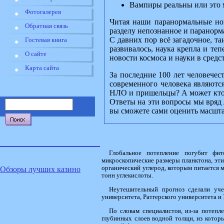
Вампиры реальны или это
Фотогалерея
Читая наши паранормальные нов
Обратная связь
разделу непознанное и паранорм
С давних пор всё загадочное, т
Гостевая книга
развивалось, наука крепла и те
О сайте
новости космоса и науки в сред
Карта сайта
За последние 100 лет человечес
современного человека являютс
НЛО и пришельцы? А может кто-
Ответы на эти вопросы мы вряд 
вы сможете сами оценить масшт
Глобальное потепление погубит фит
микроскопические размеры планктона, эти
органический углерод, которым питается
Обзоры лучших казино
тонн углекислоты.
Неутешительный прогноз сделали уче
университета, Ратгерского университета и
По словам специалистов, из-за потепл
глубинных слоев водной толщи, из котор