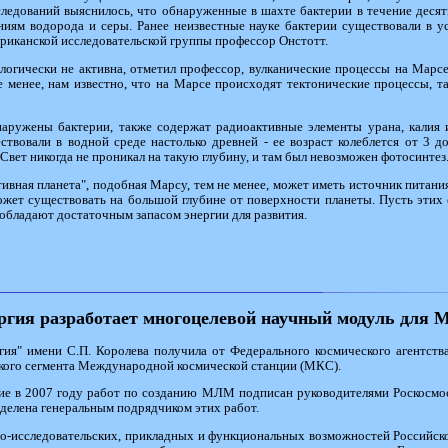
следований выяснилось, что обнаруженные в шахте бактерии в течение десят
ниям водорода и серы. Ранее неизвестные науке бактерии существовали в у
риканской исследовательской группы профессор Онстотт.
логически не активна, отметил профессор, вулканические процессы на Марсе
е менее, нам известно, что на Марсе происходят тектонические процессы, та
аружены бактерии, также содержат радиоактивные элементы урана, калия 
вовали в водной среде настолько древней - ее возраст колеблется от 3 до 
 Свет никогда не проникал на такую глубину, и там был невозможен фотосинтез
ивная планета", подобная Марсу, тем не менее, может иметь источник питан
жет существовать на большой глубине от поверхности планеты. Пусть этих о
обладают достаточным запасом энергии для развития.
гия разработает многоцелевой научный модуль для
гия" имени С.П. Королева получила от Федерального космического агентства
кого сегмента Международной космической станции (МКС).
ние в 2007 году работ по созданию МЛМ подписан руководителями Роскосмос
еделена генеральным подрядчиком этих работ.
о-исследовательских, прикладных и функциональных возможностей Российск