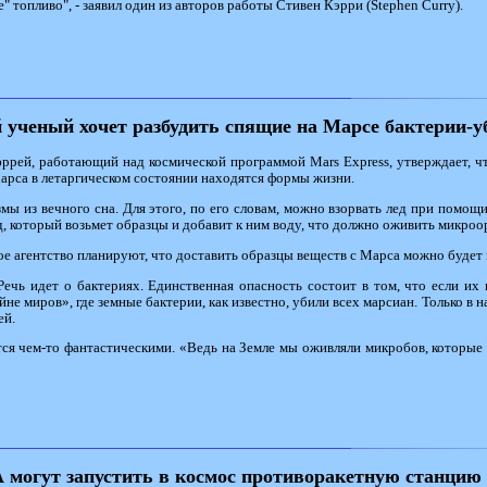
" топливо", - заявил один из авторов работы Стивен Кэрри (Stephen Curry).
 ученый хочет разбудить спящие на Марсе бактерии-
й, работающий над космической программой Mars Express, утверждает, что 
Марса в летаргическом состоянии находятся формы жизни.
мы из вечного сна. Для этого, по его словам, можно взорвать лед при помощ
д, который возьмет образцы и добавит к ним воду, что должно оживить микроо
ое агентство планируют, что доставить образцы веществ с Марса можно будет
Речь идет о бактериях. Единственная опасность состоит в том, что если их
йне миров», где земные бактерии, как известно, убили всех марсиан. Только в
ей.
ется чем-то фантастическими. «Ведь на Земле мы оживляли микробов, которые
могут запустить в космос противоракетную станцию