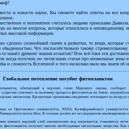
 миф?
ости и новости науки, Вы сможете найти ответы на все вопр
альное.
аинственное и непонятное считалось людьми происками Дьявола
перь на многие вопросы, которые относились к неизведанному, 
ствах массовой информации.
тво сделало сильнейший скачёк в развитии, те вещи, которые с
я обыденностью. Что поспособствовало такому стремительному 
то нашёл древние знания атлантов? Или всё-таки эти достижен
ли когда получим, но читая наши статьи про аномальные зоны 
абы и сложность Вселенной и того насколько мало мы знаем об
Глобальное потепление погубит фитопланктон
опланктон, обитающий в верхних слоях Мирового океана, сообщает а
 существа отвечают за половину процесса фотосинтеза на Земле, перерабаты
 морская экосистема. Крошечные организмы ежедневно поглощают из воздуха
ные из Орегонского университета, NASA, Калифорнийского университета 
 Университета штата Мэн. В течение десяти лет исследователи анализировали 
ения климата верхний слой океанических вод нагревается, становится легч
ых фиотпланктон получает многие необходимые питательные вещества. Как с