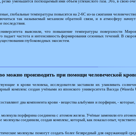
, резко уменьшится поглощаемый ими объем углекислого газа. Это, в свою оче
еные, глобальные температуры повысятся на 2-6C из-за сжигания человечество
лючиться так называемый механизм обратной связи, и в атмосферу начну
е последствия.
университета выяснили, что повышение температуры поверхности Миров
его падает частота и интенсивность формирования сезонных течений. В скоро
уществования глубоководных экосистем.
во можно производить при помощи человеческой кров
вующие в крови человека, исследователи заставили их улавливать солнечн
рный комплекс создан учёными из японского университета Васеда (Waseda U
составляют два компонента крови - вещества альбумин и порфирин, - которые
, молекула порфирина соединена с атомом железа. Учёные заменили его атомо
е молекулы соединили, создав комплекс, который, как показал опыт, чувствите
етические молекулы помогут создать более безвредный для окружающей сре