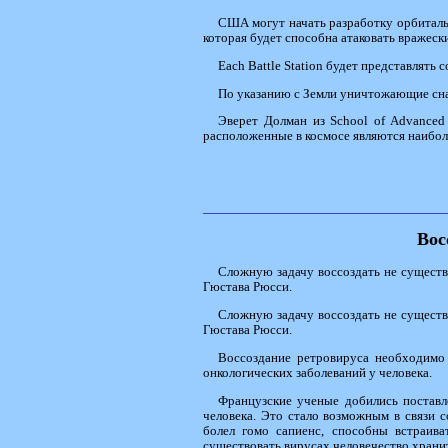
США могут начать разработку орбиталь
которая будет способна атаковать вражеск
Each Battle Station будет представлять
По указанию с Земли уничтожающие сна
Эверет Долман из School of Advanced
расположенные в космосе являются наибо
Вос
Сложную задачу воссоздать не существ
Гюстава Рюсси.
Сложную задачу воссоздать не существ
Гюстава Рюсси.
Воссоздание ретровируса необходимо
онкологических заболеваний у человека.
Французские ученые добились поставл
человека. Это стало возможным в связи 
болел гомо сапиенс, способны встраив
существовать вирусах человечество хранит