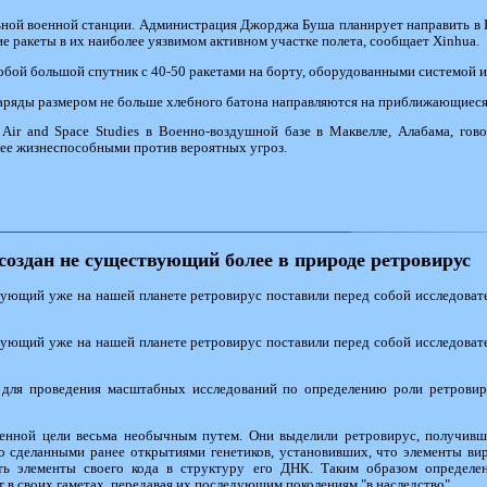
ной военной станции. Администрация Джорджа Буша планирует направить в К
ие ракеты в их наиболее уязвимом активном участке полета, сообщает Xinhua.
 собой большой спутник с 40-50 ракетами на борту, оборудованными системой 
ряды размером не больше хлебного батона направляются на приближающиеся
 Air and Space Studies в Военно-воздушной базе в Маквелле, Алабама, гов
лее жизнеспособными против вероятных угроз.
создан не существующий более в природе ретровирус
ующий уже на нашей планете ретровирус поставили перед собой исследоват
ующий уже на нашей планете ретровирус поставили перед собой исследоват
 для проведения масштабных исследований по определению роли ретровир
енной цели весьма необычным путем. Они выделили ретровирус, получивший
со сделанными ранее открытиями генетиков, установивших, что элементы в
ать элементы своего кода в структуру его ДНК. Таким образом определ
 в своих гаметах, передавая их последующим поколениям "в наследство".