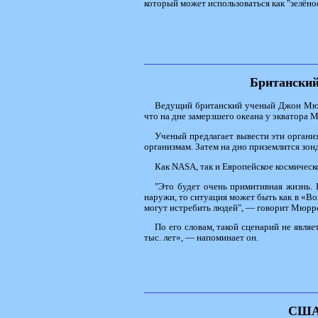
который может использоваться как "зелёное
Британский
Ведущий британский ученый Джон Мюрре
что на дне замерзшего океана у экватора 
Ученый предлагает вывести эти организ
организмам. Затем на дно приземлится зон
Как NASA, так и Европейское космическ
"Это будет очень примитивная жизнь. 
наружи, то ситуация может быть как в «Во
могут истребить людей", — говорит Мюрр
По его словам, такой сценарий не явля
тыс. лет», — напоминает он.
США 