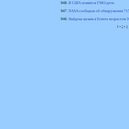
948.
В США появятся ГМО-дети
947.
NASA сообщила об обнаружении 715
946.
Найдена мумия в Египте возрастом 3
1 •
2
•
3