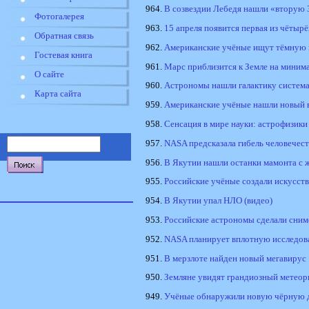
964.
В созвездии Лебедя нашли «вторую
Фотогалерея
963.
15 апреля появится первая из чётыр
Обратная связь
962.
Американские учёные ищут тёмную 
Гостевая книга
961.
Марс приблизится к Земле на минима
О сайте
960.
Астрономы нашли галактику систем
Карта сайта
959.
Американские учёные нашли новый 
958.
Сенсация в мире науки: астрофизик
957.
NASA предсказала гибель человечест
956.
В Якутии нашли останки мамонта с 
955.
Российские учёные создали искусст
954.
В Якутии упал НЛО (видео)
953.
Российские астрономы сделали сним
952.
NASA планирует вплотную исследов
951.
В мерзлоте найден новый мегавирус
950.
Земляне увидят грандиозный метео
949.
Учёные обнаружили новую чёрную д