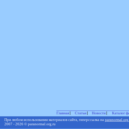
Главная
Статьи
Новости
Каталог ф
При любом использовании материалов сайта, гиперссылка на
paranormal.org
2007 - 2026 © paranormal.org.ru