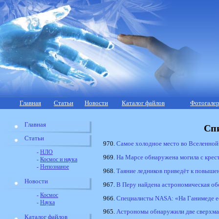
Главная
Статьи
Новости
Каталог файлов
Фотогалер
Главная
Сп
Статьи
970.
Самое холодное место во Вселенной
-
НЛО
969.
На Марсе обнаружена могила с крес
-
Космос и наука
-
Непознаное
968.
Таяние ледников приведёт к повыше
Новости
967.
В Перу найдена астрономическая об
-
Космос
966.
Специалисты NASA: «На Ганимеде е
-
Наука
965.
Астрономы обнаружили две сверхма
Каталог файлов