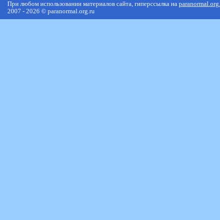
При любом использовании материалов сайта, гиперссылка на
paranormal.org
2007 - 2026 © paranormal.org.ru