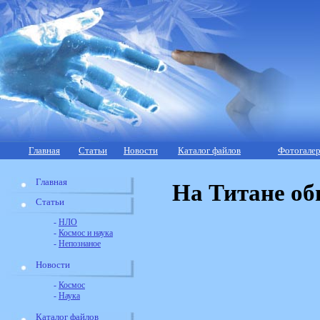
Главная
Статьи
Новости
Каталог файлов
Фотогалер
Главная
На Титане об
Статьи
-
НЛО
-
Космос и наука
-
Непознаное
Новости
-
Космос
-
Наука
Каталог файлов