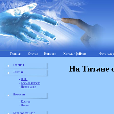
Главная
Статьи
Новости
Каталог файлов
Фотогалер
Главная
На Титане 
Статьи
-
НЛО
-
Космос и наука
-
Непознаное
Новости
-
Космос
-
Наука
Каталог файлов