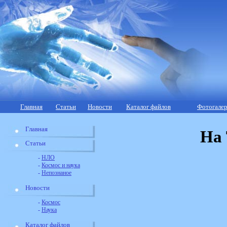
Главная
Статьи
Новости
Каталог файлов
Фотогалер
Главная
На 
Статьи
-
НЛО
-
Космос и наука
-
Непознаное
Новости
-
Космос
-
Наука
Каталог файлов