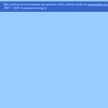
При любом использовании материалов сайта, гиперссылка на
paranormal.org
2007 - 2026 © paranormal.org.ru