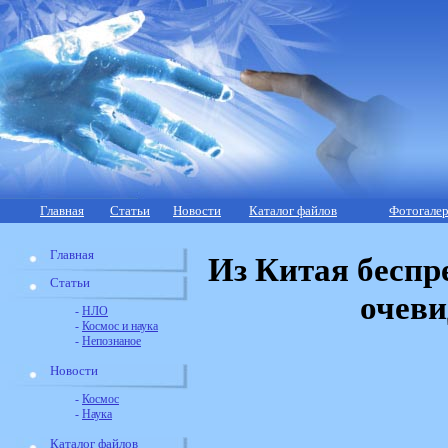
Главная
Статьи
Новости
Каталог файлов
Фотогалер
Главная
Из Китая бесп
Статьи
очеви
-
НЛО
-
Космос и наука
-
Непознаное
Новости
-
Космос
-
Наука
Каталог файлов