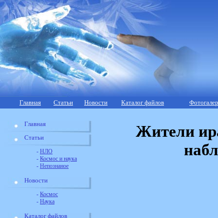
Главная
Статьи
Новости
Каталог файлов
Фотогалер
Главная
Жители ир
Статьи
набл
-
НЛО
-
Космос и наука
-
Непознаное
Новости
-
Космос
-
Наука
Каталог файлов