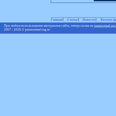
Главная
Статьи
Новости
Каталог ф
При любом использовании материалов сайта, гиперссылка на
paranormal.org
2007 - 2026 © paranormal.org.ru