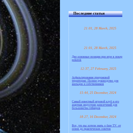
Последние статьи
21:01, 28 March, 2025
21:01, 28 March, 2025
Две основные позиции при игре в покер
pokerok
12:37, 27 February, 2025
Асфальтирование придомовой
территории: Полное руководство для
жильцов и собственников
15:44, 25 December, 2024
Самый известный игровой клуб и его
азартная индустрия развлечений для
большинства геймеров
18:27, 16 December, 2024
Все, что вы хотели знать о базе ТУ: от
основ до практических советов