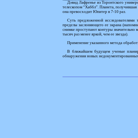
Дэвид Лафренье из Торонтского универс
телескопом “Хаббл”. Планета, получившая 
она превосходит Юпитер в 7-10 раз.
Суть предложенной исследователями т
пределы заслоняющего ее экрана (напомни
снимке проступают контуры значительно ме
тысяч раз менее яркой, чем ее звезда).
Применение указанного метода обработ
В ближайшем будущем ученые планиру
обнаружения новых недокументированных