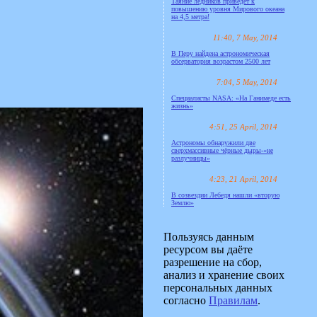
Таяние ледников приведёт к
повышению уровня Мирового океана
на 4,5 метра!
11:40, 7 May, 2014
В Перу найдена астрономическая
обсерватория возрастом 2500 лет
7:04, 5 May, 2014
Специалисты NASA: «На Ганимеде есть
жизнь»
4:51, 25 April, 2014
Астрономы обнаружили две
сверхмассивные чёрные дыры-«не
разлучницы»
4:23, 21 April, 2014
В созвездии Лебедя нашли «вторую
Землю»
Пользуясь данным
ресурсом вы даёте
разрешение на сбор,
анализ и хранение своих
персональных данных
согласно
Правилам
.