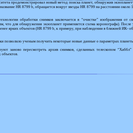
итета продемонстрировал новый метод поиска планет, обнаружив экзопланету
название HR 8799 b, обращается вокруг звезды HR 8799 на расстоянии около 1
ехнологии обработки снимков заключается в “очистке” изображения от св
м, что для обнаружения экзопланет применяется схема коронографа). После 
нее ярких объектов (HR 8799 b, к примеру, при наблюдении в ближней ИК- об
ки позволило ученым получить некоторые новые данные о параметрах планет
ют заново пересмотреть архив снимков, сделанных телескопом “Хаббл” з
 объектов.