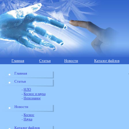
Главная
Статьи
Новости
Каталог файлов
Главная
Статьи
-
НЛО
-
Космос и наука
-
Непознаное
Новости
-
Космос
-
Наука
Каталог файлов