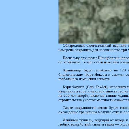
Обнародован окончательный вариант к
намерена сохранить для человечества три 
Поскольку архипелаг Шпицберген норвеж
об этой затее. Теперь стали известны нов
Хранилище будет углублено на 120
биологическим Форт-Ноксом и сможет со
глобального изменения климата.
Кэри Фоулер (Cary Fowler), исполнител
излучения в горе и на стабильность геол
на 200 лет вперёд, включая таяние ледян
строительства участок местности окажетс
Также сохранности семян будет спосо
охлаждение хранилища в случае отказа об
Длинный туннель, ведущий от входа к
любых воздействий извне, а также — рядо