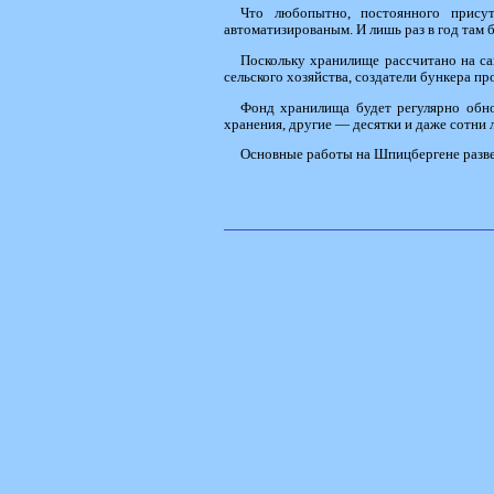
Что любопытно, постоянного присут
автоматизированым. И лишь раз в год там 
Поскольку хранилище рассчитано на с
сельского хозяйства, создатели бункера пр
Фонд хранилища будет регулярно обно
хранения, другие — десятки и даже сотни л
Основные работы на Шпицбергене разве