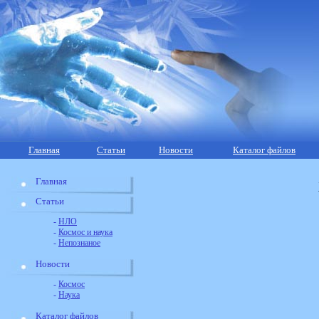
Главная
Статьи
Новости
Каталог файлов
Главная
Статьи
-
НЛО
-
Космос и наука
-
Непознаное
Новости
-
Космос
-
Наука
Каталог файлов