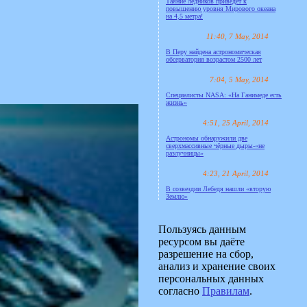
Таяние ледников приведёт к
повышению уровня Мирового океана
на 4,5 метра!
11:40, 7 May, 2014
В Перу найдена астрономическая
обсерватория возрастом 2500 лет
7:04, 5 May, 2014
Специалисты NASA: «На Ганимеде есть
жизнь»
4:51, 25 April, 2014
Астрономы обнаружили две
сверхмассивные чёрные дыры-«не
разлучницы»
4:23, 21 April, 2014
В созвездии Лебедя нашли «вторую
Землю»
Пользуясь данным
ресурсом вы даёте
разрешение на сбор,
анализ и хранение своих
персональных данных
согласно
Правилам
.