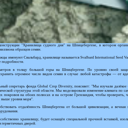
онструкции "Хранилища судного дня" на Шпицебергене, в котором организ
миллиона образцов семян.
цы именуют Свальбард, хранилище называется Svalbard International Seed V
ые подробности.
 метров в толщу большой горы на Шпицбергене. По уровню своей защи
хранить огромное число видов семян в случае любой катастрофы — от яде
ьный секретарь фонда Global Crop Diversity, поясняет: "Мы изучали далёко
огической структуры этой области. Мы моделировали изменение климата по 
ых покровов на обоих полюсах и на острове Гренландия, чтобы проверить, 
я выше уровня моря".
бствовать отдалённость Шпицбергена от большой цивилизации, а вечная 
орудования.
 собственно хранилищу, будет оснащён специальной прочной вставкой, из
м герметичных дверей.