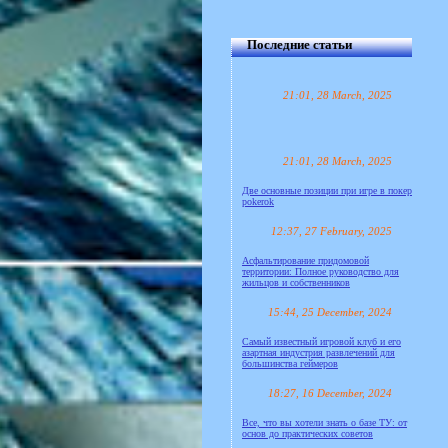
Последние статьи
21:01, 28 March, 2025
21:01, 28 March, 2025
Две основные позиции при игре в покер
pokerok
12:37, 27 February, 2025
Асфальтирование придомовой
территории: Полное руководство для
жильцов и собственников
15:44, 25 December, 2024
Самый известный игровой клуб и его
азартная индустрия развлечений для
большинства геймеров
18:27, 16 December, 2024
Все, что вы хотели знать о базе ТУ: от
основ до практических советов