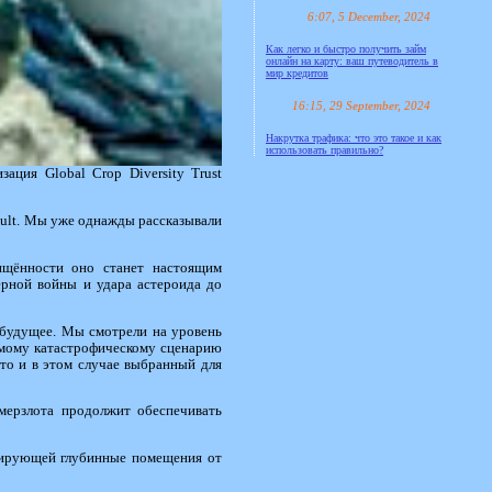
6:07, 5 December, 2024
Как легко и быстро получить займ
онлайн на карту: ваш путеводитель в
мир кредитов
16:15, 29 September, 2024
Накрутка трафика: что это такое и как
использовать правильно?
ация Global Crop Diversity Trust
ault. Мы уже однажды рассказывали
щённости оно станет настоящим
рной войны и удара астероида до
е будущее. Мы смотрели на уровень
самому катастрофическому сценарию
что и в этом случае выбранный для
мерзлота продолжит обеспечивать
олирующей глубинные помещения от