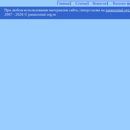
Главная
Статьи
Новости
Каталог ф
При любом использовании материалов сайта, гиперссылка на
paranormal.org
2007 - 2026 © paranormal.org.ru