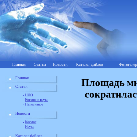
Главная
Статьи
Новости
Каталог файлов
Фотогалер
Главная
Площадь мн
Статьи
сократилас
-
НЛО
-
Космос и наука
-
Непознаное
Новости
-
Космос
-
Наука
Каталог файлов