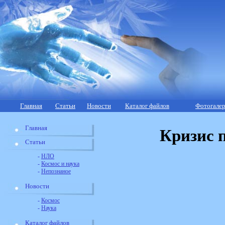
Главная
Статьи
Новости
Каталог файлов
Фотогалер
Главная
Кризис 
Статьи
-
НЛО
-
Космос и наука
-
Непознаное
Новости
-
Космос
-
Наука
Каталог файлов