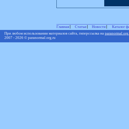
Главная
Статьи
Новости
Каталог ф
При любом использовании материалов сайта, гиперссылка на
paranormal.org
2007 - 2026 © paranormal.org.ru