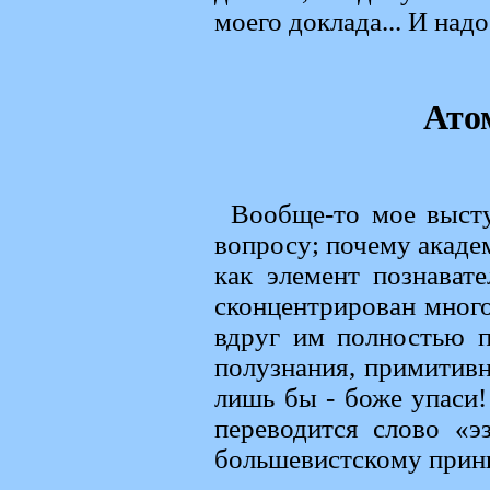
моего доклада... И надо
Ато
Вообще-то мое выст
вопросу; почему акаде
как элемент познават
сконцентрирован мног
вдруг им полностью п
полузнания, примитив
лишь бы - боже упаси!
переводится слово «э
большевистскому принц