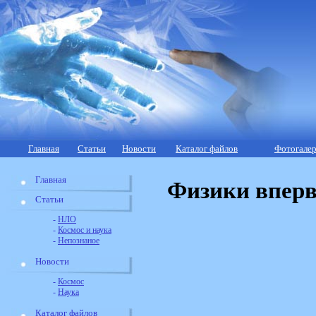
Главная
Статьи
Новости
Каталог файлов
Фотогалер
Главная
Физики вперв
Статьи
-
НЛО
-
Космос и наука
-
Непознаное
Новости
-
Космос
-
Наука
Каталог файлов