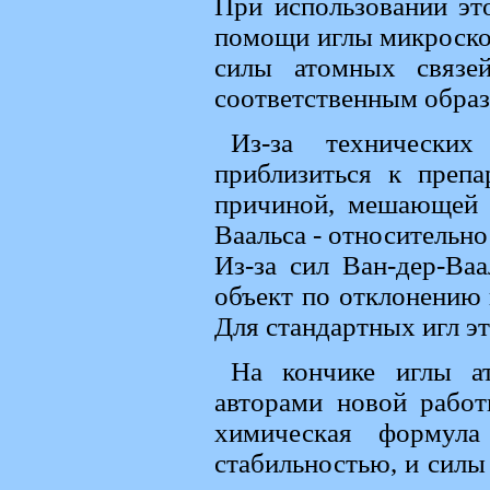
При использовании эт
помощи иглы микроскоп
силы атомных связе
соответственным образ
Из-за технически
приблизиться к преп
причиной, мешающей и
Ваальса - относительн
Из-за сил Ван-дер-Ва
объект по отклонению 
Для стандартных игл эт
На кончике иглы ат
авторами новой работ
химическая формул
стабильностью, и силы