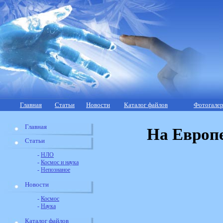
Главная
Статьи
Новости
Каталог файлов
Фотогалер
Главная
На Европе
Статьи
-
НЛО
-
Космос и наука
-
Непознаное
Новости
-
Космос
-
Наука
Каталог файлов