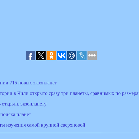
нии 715 новых экзопланет
ории в Чили открыто сразу три планеты, сравнимых по размер
 открыть экзопланету
поиска планет
ты изучения самой крупной сверхновой