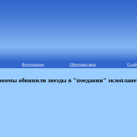
Фотогалерея
Обратная связь
О сай
ономы обвинили звезды в "поедании" экзоплане