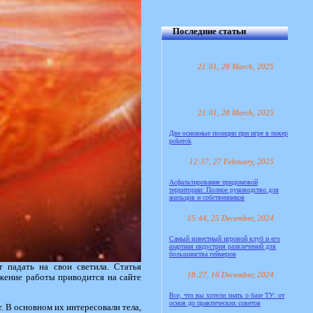
Последние статьи
21:01, 28 March, 2025
21:01, 28 March, 2025
Две основные позиции при игре в покер
pokerok
12:37, 27 February, 2025
Асфальтирование придомовой
территории: Полное руководство для
жильцов и собственников
15:44, 25 December, 2024
Самый известный игровой клуб и его
азартная индустрия развлечений для
большинства геймеров
 падать на свои светила. Статья
18:27, 16 December, 2024
ложение работы приводится на сайте
Все, что вы хотели знать о базе ТУ: от
основ до практических советов
 В основном их интересовали тела,