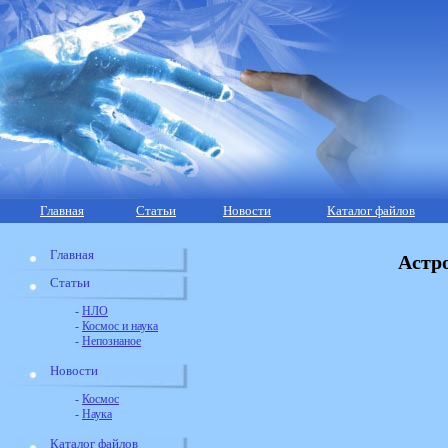
Главная
Статьи
Новости
Каталог файлов
Главная
Астр
Статьи
-
НЛО
-
Космос и наука
-
Непознаное
Новости
-
Космос
-
Наука
Каталог файлов