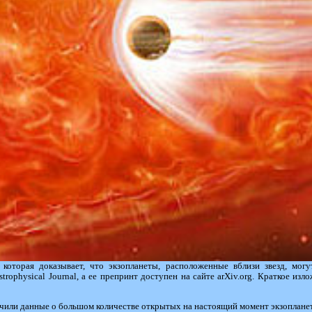
оторая доказывает, что экзопланеты, расположенные вблизи звезд, могут
trophysical Journal, а ее препринт доступен на сайте arXiv.org. Краткое из
чили данные о большом количестве открытых на настоящий момент экзопланет.