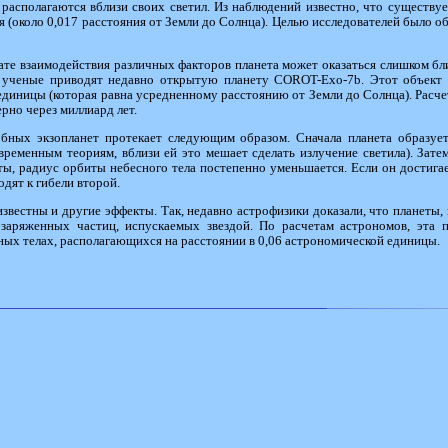
располагаются вблизи своих светил. Из наблюдений известно, что существу
я (около 0,017 расстояния от Земли до Солнца). Целью исследователей было о
ате взаимодействия различных факторов планета может оказаться слишком близ
 ученые приводят недавно открытую планету COROT-Exo-7b. Этот объект в
единицы (которая равна усредненному расстоянию от Земли до Солнца). Расче
рно через миллиард лет.
обных экзопланет протекает следующим образом. Сначала планета образуе
овременным теориям, вблизи ей это мешает сделать излучение светила). Затем
ы, радиус орбиты небесного тела постепенно уменьшается. Если он достигает
дят к гибели второй.
известны и другие эффекты. Так, недавно астрофизики доказали, что планеты,
 заряженных частиц, испускаемых звездой. По расчетам астрономов, эта 
сных телах, располагающихся на расстоянии в 0,06 астрономической единицы.