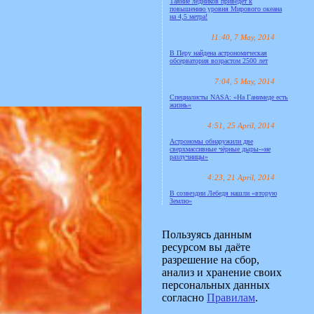
Таяние ледников приведёт к
повышению уровня Мирового океана
на 4,5 метра!
11:40, 7 May, 2014
В Перу найдена астрономическая
обсерватория возрастом 2500 лет
7:04, 5 May, 2014
Специалисты NASA: «На Ганимеде есть
жизнь»
4:51, 25 April, 2014
Астрономы обнаружили две
сверхмассивные чёрные дыры-«не
разлучницы»
4:23, 21 April, 2014
В созвездии Лебедя нашли «вторую
Землю»
Пользуясь данным
ресурсом вы даёте
разрешение на сбор,
анализ и хранение своих
персональных данных
согласно
Правилам
.