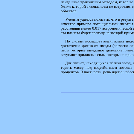
найденные транзитным методом, которые 
ближе которой экзопланеты не встречаютс
объектов.
Ученым удалось показать, что в результ
качестве примера потенциальной жертвы
расстоянии менее 0,017 астрономической 
эта планета будет поглощена звездой приме
По словам исследователей, жизнь под
достаточно далеко от звезды (согласно с
пыли, которые замедляют движение планет
вступают приливные силы, которые и приво
Для планет, находящихся вблизи звезд, 
терять массу под воздействием потоков
процентов. В частности, речь идет о небе