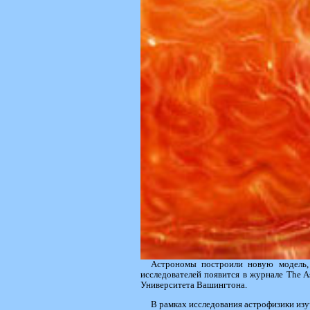
Астрономы построили новую модель, к
исследователей появится в журнале The As
Университета Вашингтона.
В рамках исследования астрофизики изу