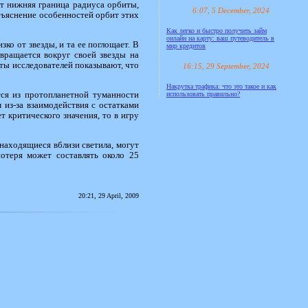
ет нижняя граница радиуса орбиты,
6:07, 5 December, 2024
бъяснение особенностей орбит этих
Как легко и быстро получить займ
онлайн на карту: ваш путеводитель в
ко от звезды, и та ее поглощает. В
мир кредитов
ращается вокруг своей звезды на
ты исследователей показывают, что
16:15, 29 September, 2024
Накрутка трафика: что это такое и как
тся из протопланетной туманности
использовать правильно?
 из-за взаимодействия с остатками
 критического значения, то в игру
 находящиеся вблизи светила, могут
потеря может составлять около 25
20:21, 29 April, 2009