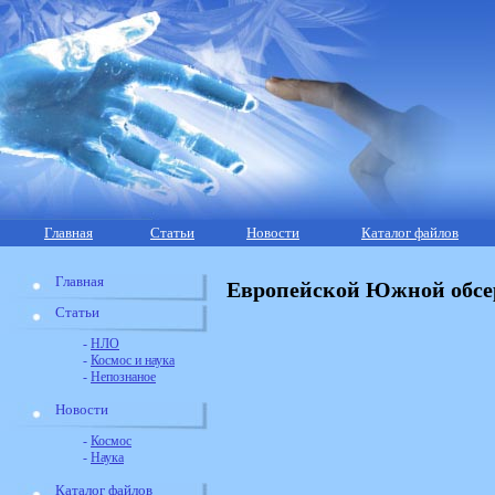
Главная
Статьи
Новости
Каталог файлов
Главная
Европейской Южной обсер
Статьи
-
НЛО
-
Космос и наука
-
Непознаное
Новости
-
Космос
-
Наука
Каталог файлов