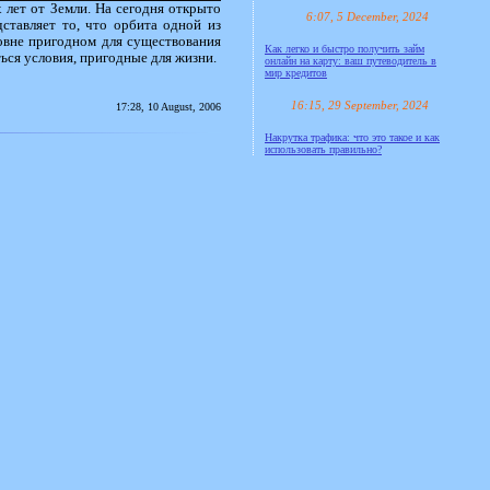
 лет от Земли. На сегодня открыто
6:07, 5 December, 2024
ставляет то, что орбита одной из
ровне пригодном для существования
Как легко и быстро получить займ
ться условия, пригодные для жизни.
онлайн на карту: ваш путеводитель в
мир кредитов
16:15, 29 September, 2024
17:28, 10 August, 2006
Накрутка трафика: что это такое и как
использовать правильно?