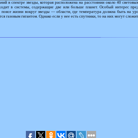
ний в спектре звезды, которая расположена на расстоянии около 40 световых
входит в системы, содержащие две или больше планет. Особый интерес пред
м поясе жизни вокруг звезды — области, где температура должна быть на у
ется газовым гигантом. Однако если у нее есть спутники, то на них могут сложи