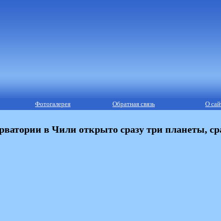
Фотогалерея
Обратная связь
О сай
ватории в Чили открыто сразу три планеты, с