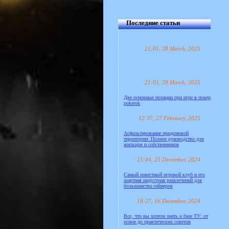
Последние статьи
21:01, 28 March, 2025
21:01, 28 March, 2025
Две основные позиции при игре в покер
pokerok
12:37, 27 February, 2025
Асфальтирование придомовой
территории: Полное руководство для
жильцов и собственников
15:44, 25 December, 2024
Самый известный игровой клуб и его
азартная индустрия развлечений для
большинства геймеров
18:27, 16 December, 2024
Все, что вы хотели знать о базе ТУ: от
основ до практических советов