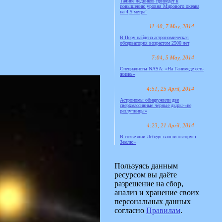
Таяние ледников приведёт к
повышению уровня Мирового океана
на 4,5 метра!
11:40, 7 May, 2014
В Перу найдена астрономическая
обсерватория возрастом 2500 лет
7:04, 5 May, 2014
Специалисты NASA: «На Ганимеде есть
жизнь»
4:51, 25 April, 2014
Астрономы обнаружили две
сверхмассивные чёрные дыры-«не
разлучницы»
4:23, 21 April, 2014
В созвездии Лебедя нашли «вторую
Землю»
Пользуясь данным
ресурсом вы даёте
разрешение на сбор,
анализ и хранение своих
персональных данных
согласно
Правилам
.