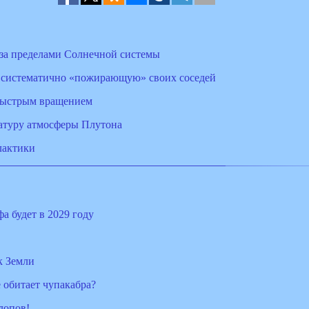
за пределами Солнечной системы
 систематично «пожирающую» своих соседей
-быстрым вращением
атуру атмосферы Плутона
лактики
а будет в 2029 году
к Земли
 обитает чупакабра?
лопов!