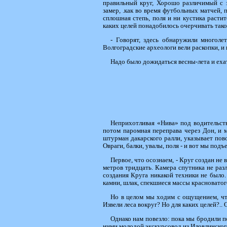
правильный круг, Хорошо различимый с з
замер, .как во время футбольных матчей, 
сплошная степь, поля и ни кустика расти
каких целей понадобилось очерчивать тако
- Говорят, здесь обнаружили многоле
Волгоградские археологи вели раскопки, и 
Надо было дожидаться весны-лета и ехать
Неприхотливая «Нива» под водительст
потом паромная переправа через Дон, и 
штурман дакарского ралли, указывает пов
Овраги, балки, увалы, поля - и вот мы под
Первое, что осознаем, - Круг создан н
метров тридцать. Камера спутника не разл
создания Круга никакой техники не было
камни, шлак, спекшиеся массы красноватого
Но в целом мы ходим с ощущением, что
Извели леса вокруг? Но для каких целей?.. 
Однако нам повезло: пока мы бродили по
ними молодой экскурсовод из Иловлинского