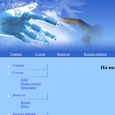
Главная
Статьи
Новости
Каталог файлов
Главная
На во
Статьи
-
НЛО
-
Космос и наука
-
Непознаное
Новости
-
Космос
-
Наука
Каталог файлов