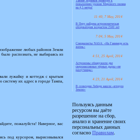
Таяние ледников приведёт к
повышению уровня Мирового океана
на 4,5 метра!
11:40, 7 May, 2014
В Перу найдена астрономическая
обсерватория возрастом 2500 лет
7:04, 5 May, 2014
Специалисты NASA: «На Ганимеде есть
жизнь»
 изображение любых районов Земли
 было распознать, не выбираясь из
4:51, 25 April, 2014
Астрономы обнаружили две
сверхмассивные чёрные дыры-«не
разлучницы»
ивали лужайку и коттедж с крытым
4:23, 21 April, 2014
 систему их адрес в городе Тампа,
В созвездии Лебедя нашли «вторую
Землю»
Пользуясь данным
ресурсом вы даёте
разрешение на сбор,
анализ и хранение своих
йдите, пожалуйста! Наверное, вас
персональных данных
согласно
Правилам
.
аясь под курсором, вырисовывался