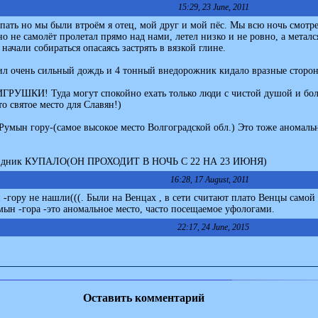
15:29, 23 June, 2011
пать но мы были втроём я отец, мой друг и мой пёс. Мы всю ночь смотре
о не самолёт пролетал прямо над нами, летел низко и не ровно, а металс
начали собираться опасаясь застрять в вязкой глине.
лил очень сильный дождь и 4 тонный внедорожник кидало вразные сторо
 ИГРУШКИ! Туда могут спокойно ехать только люди с чистой душой и бо
о святое место для Славян!)
а Румын гору-(самое высокое место Волгоградской обл.) Это тоже аномальн
 праздник КУПАЛО(ОН ПРОХОДИТ В НОЧЬ С 22 НА 23 ИЮНЯ)
16:28, 17 August, 2011
-гору не нашли(((. Были на Венцах , в сети считают плато Венцы самой
мын -гора -это аномальное место, часто посещаемое уфологами.
22:17, 24 June, 2015
Оставить комментарий