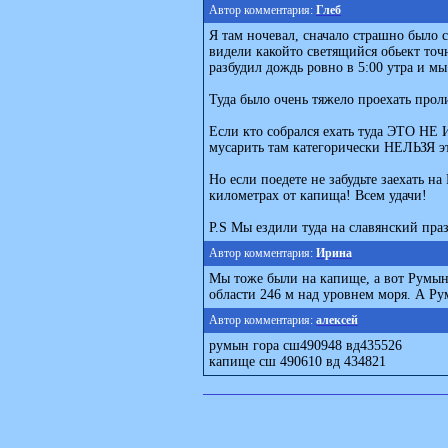
Автор комментария:
Глеб
Я там ночевал, сначало страшно было с
видели какойто светящийся обьект точн
разбудил дождь ровно в 5:00 утра и мы 
Туда было очень тяжело проехать про
Если кто собрался ехать туда ЭТО НЕ
мусарить там категорически НЕЛЬЗЯ эт
Но если поедете не забудьте заехать н
километрах от капища! Всем удачи!
P.S Мы ездили туда на славянский
Автор комментария:
Ирина
Мы тоже были на капище, а вот Румын 
области 246 м над уровнем моря. А Ру
Автор комментария:
алексей
румын гора сш490948 вд435526
капище сш 490610 вд 434821