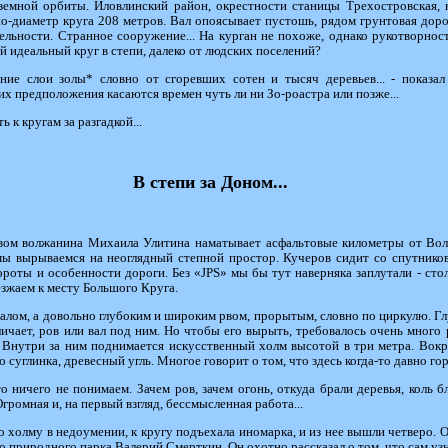
емной орбиты. Иловлинский район, окрестности станицы Трехостровская, 
по-диаметр круга 208 метров. Вал опоясывает пустошь, рядом грунтовая доро
тельности. Странное сооружение... На курган не похоже, однако рукотворнос
й идеальный круг в степи, далеко от людских поселений?
тние слои золы* словно от сгоревших сотен и тысяч деревьев... - показа
их предположения касаются времен чуть ли ни Зо-роастра или позже...
 к кругам за разгадкой...
В степи за Доном...
вом волжанина Михаила Улитина наматывает асфальтовые километры от Волг
мы вырываемся на неоглядный степной простор. Кучеров сидит со спутников
ороты и особенности дороги. Без «JPS» мы бы тут наверняка заплутали - стол
ъезжаем к месту Большого Круга.
е валом, а довольно глубоким и широким рвом, прорытым, словно по циркулю. 
ичает, ров или вал под ним. Но чтобы его вырыть, требовалось очень много 
. Внутри за ним поднимается искусственный холм высотой в три метра. Вок
 суглинка, древесный угль. Многое говорит о том, что здесь когда-то давно гор
 ничего не понимаем. Зачем ров, зачем огонь, откуда брали деревья, коль 
Огромная и, на первый взгляд, бессмысленная работа...
 холму в недоумении, к кругу подъехала иномарка, и из нее вышли четверо. О
 природного парка Валерий Смерткин. Он охотно рассказал о том, что сам узн