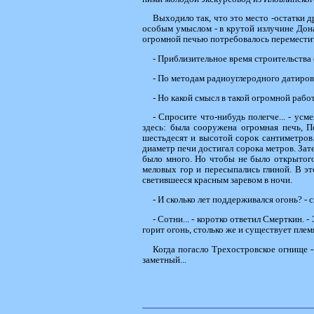
Выходило так, что это место -остатки 
особым умыслом - в крутой излучине Дона 
огромной печью потребовалось переместить
- Приблизительное время строительства
- По методам радиоуглеродного датирован
- Но какой смысл в такой огромной работ
- Спросите что-нибудь полегче... - ус
здесь: была сооружена огромная печь, 
шестьдесят и высотой сорок сантиметров.
диаметр печи достигал сорока метров. Зат
было много. Но чтобы не было открытого
меловых гор и пересыпались глиной. В эт
светившееся красным заревом в ночи.
- И сколько лет поддерживался огонь? -
- Сотни... - коротко ответил Смерткин.
горит огонь, столько же и существует плем
Когда погасло Трехостровское огнище -
заметный...