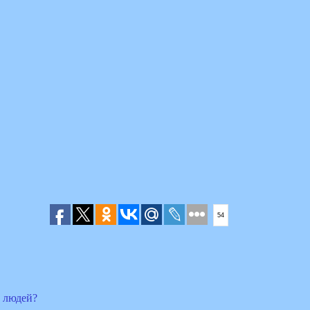
54
 людей?