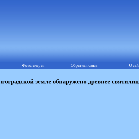
Фотогалерея
Обратная связь
О сай
лгоградской земле обнаружено древнее святили