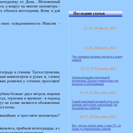
неподалеку от Дона... Мгновенный
га, а вокруг на многие километры -
ть объекта неоспорима. Кому и для
Последние статьи
л свою осведомленность Максим. -
21:01, 28 March, 2025
21:01, 28 March, 2025
Две основные позиции при игре в покер
pokerok
12:37, 27 February, 2025
ограда к станице Трехостровская,
ым навигатором в руках и, словно
Асфальтирование придомовой
территории: Полное руководство для
ько развилок у степных проселков!
жильцов и собственников
15:44, 25 December, 2024
Глубина больше двух метров, ширина
рук, терпения и времени - в период
Самый известный игровой клуб и его
руг на холме валяются обожженные
азартная индустрия развлечений для
ел огонь.
большинства геймеров
ближайшие в трех-пяти километрах?
18:27, 16 December, 2024
Все, что вы хотели знать о базе ТУ: от
казалось, прибыли волгоградцы, а с
основ до практических советов
ал из отчетов археологов.