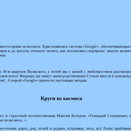
ности прямо из космоса. Едва появилась система «Google», обеспечивающая
иков и до высоты птичьего полета, как посыпались сюрпризы: многое можно
ера.
 в 36-м квартале Волжского, а потей мы с женой с любопытством рассматр
нском штате Флорида, где живут наши родственники Стоило внести в поисковую
али!.. А порой «Google» приносит настоящие загадки.
Круги из космоса
ст и страстный путешественник Максим Кучеров: «Геннадий Степанович, за
 из космоса...»
ресечении дорог, рек, полей и редких островков .чеса, всё более приближ