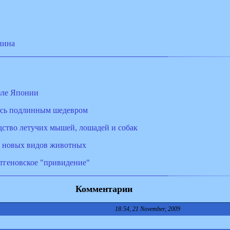
нина
зле Японии
лось подлинным шедевром
дство летучих мышей, лошадей и собак
0 новых видов животных
нтгеновское "привидение"
Комментарии
18:54, 21 November, 2009