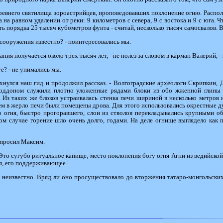
древнего святилища зороастрийцев, проповедовавших поклонение огню. Распо
на равном удалении от реки: 9 километров с севера, 9 с востока и 9 с юга. 
 порядка 25 тысяч кубометров фунта - считай, несколько тысяч самосвалов. 
 сооружения известно? - поинтересовались мы.
ия получается около трех тысяч лет, - не полез за словом в карман Валерий, -
е? - не унимались мы.
мехнулся наш гид и продолжил рассказ. - Волгоградские археологи Скрипкин,
Поддоном служили плотно уложенные рядами блоки из обо жженной глины и
 Из таких же блоков устраивалась стенка печи шириной в несколько метров 
ем в жерло печи были помещены дрова. Для этого использовались окрестные ду
 огня, быстро прогоравшего, слои из стволов перекладывались крупными о
ом случае горение шло очень долго, годами. На деле огнище выглядело как
 спросил Максим.
 - Это сугубо ритуальное капище, место поклонения богу огня Агни из ведийско
я, его поддерживающее...
 неизвестно. Вряд ли оно просуществовало до вторжения татаро-монгольских 