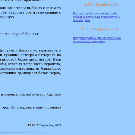
6:07, 5 December, 2024
ложение огнища выбрано с каким-то
Чтобы устроить ров и само капище с
Как легко и быстро получить займ
Вручную...
онлайн на карту: ваш путеводитель в
мир кредитов
16:15, 29 September, 2024
 эпоха поздней бронзы...
Накрутка трафика: что это такое и как
использовать правильно?
 Дьяченко и Демкин установили, что
 суглинка размером пятьдесят на
и высотой более двух метров. Весь
бы, которых тогда здесь, вероятно,
бломками известняка из ближайших
 постоянно дымящееся белое жерло,
й и зороастрийской культур. Сколько
орд. Но след, как видим, оставило
19:13, 27 September, 2009