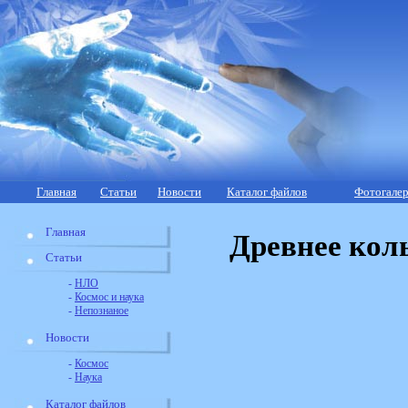
Главная
Статьи
Новости
Каталог файлов
Фотогалер
Главная
Древнее кол
Статьи
-
НЛО
-
Космос и наука
-
Непознаное
Новости
-
Космос
-
Наука
Каталог файлов