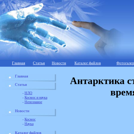
Главная
Статьи
Новости
Каталог файлов
Фотогалер
Главная
Антарктика с
Статьи
врем
-
НЛО
-
Космос и наука
-
Непознаное
Новости
-
Космос
-
Наука
Каталог файлов