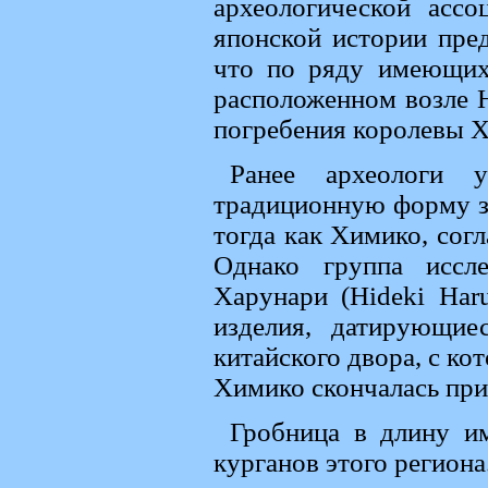
археологической ассо
японской истории пред
что по ряду имеющихся
расположенном возле 
погребения королевы 
Ранее археологи 
традиционную форму за
тогда как Химико, сог
Однако группа иссл
Харунари (Hideki Har
изделия, датирующие
китайского двора, с к
Химико скончалась приме
Гробница в длину и
курганов этого региона