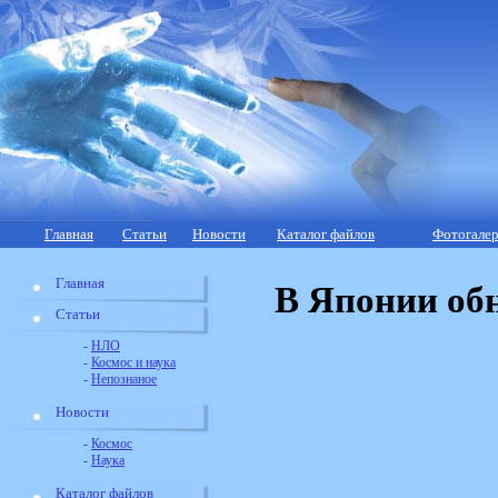
Главная
Статьи
Новости
Каталог файлов
Фотогалер
Главная
В Японии об
Статьи
-
НЛО
-
Космос и наука
-
Непознаное
Новости
-
Космос
-
Наука
Каталог файлов