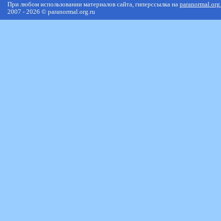
При любом использовании материалов сайта, гиперссылка на
paranormal.org
2007 - 2026 © paranormal.org.ru