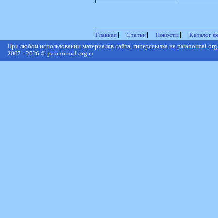
Главная
Статьи
Новости
Каталог ф
При любом использовании материалов сайта, гиперссылка на
paranormal.org
2007 - 2026 © paranormal.org.ru