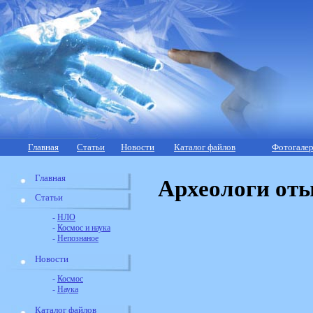
Главная
Статьи
Новости
Каталог файлов
Фотогалер
Главная
Археологи от
Статьи
-
НЛО
-
Космос и наука
-
Непознаное
Новости
-
Космос
-
Наука
Каталог файлов