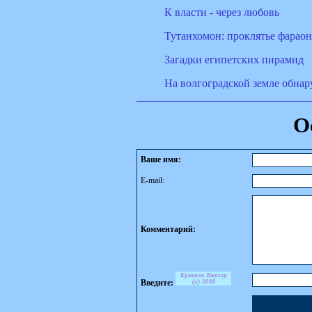
К власти - через любовь
Тутанхомон: проклятье фараон
Загадки египетских пирамид
На волгоградской земле обна
О
Ваше имя:
E-mail:
Комментарий:
Введите: