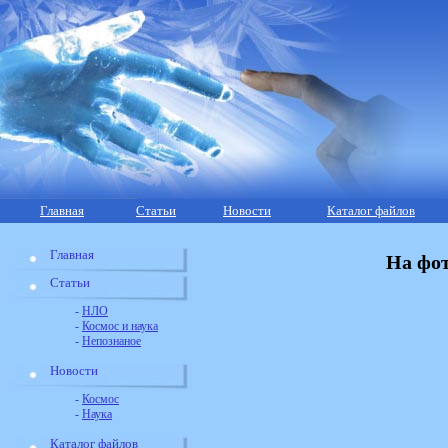
Главная
Статьи
Новости
Каталог файлов
Главная
На фот
Статьи
-
НЛО
-
Космос и наука
-
Непознаное
Новости
-
Космос
-
Наука
Каталог файлов