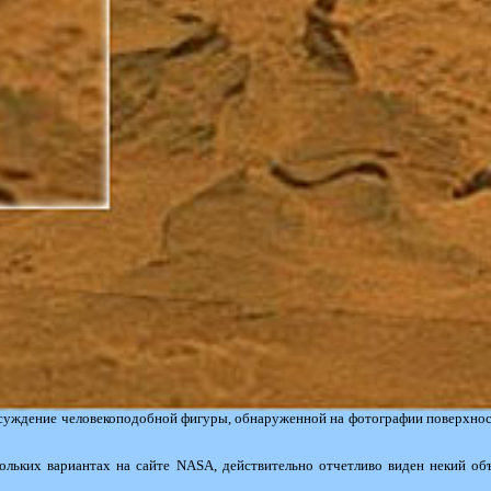
бсуждение человекоподобной фигуры, обнаруженной на фотографии поверхнос
кольких вариантах на сайте NASA, действительно отчетливо виден некий о