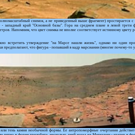
полномасштабный снимок, а не приведенный выше фрагмент) простирается с ю
е - западный край "Основной базы". Гора на среднем плане в левой трети 
етров. Напомним, что цвет снимка не вполне соответствует истинному цвету р
но встретить утверждение "на Марсе нашли жизнь", однако ни один пр
ки предполагают, что фигура - попавший в кадр марсианин (многие почему-то у
ь или тень камня необычной формы. Ее антропоморфные очертания действит
и пятно в форме трилобита, несколько дней назад на Меркурии - кратер в фо