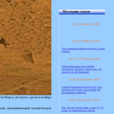
Последние статьи
21:01, 28 March, 2025
21:01, 28 March, 2025
Две основные позиции при игре в покер
pokerok
12:37, 27 February, 2025
Асфальтирование придомовой
территории: Полное руководство для
жильцов и собственников
15:44, 25 December, 2024
Самый известный игровой клуб и его
азартная индустрия развлечений для
большинства геймеров
ти Марса, которую сделал в ноябре
18:27, 16 December, 2024
Все, что вы хотели знать о базе ТУ: от
бъект, напоминающий человеческую
основ до практических советов