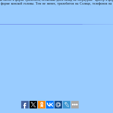
 форме конской головы. Тем не менее, трилобитов на Солнце, телефонов н