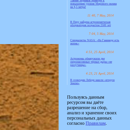
Таяние ледников приведёт к
повышению уровня Мирового океана
на 4,5 метра!
11:40, 7 May, 2014
В Перу найдена астрономическая
обсерватория возрастом 2500 лет
7:04, 5 May, 2014
Специалисты NASA: «На Ганимеде есть
жизнь»
4:51, 25 April, 2014
Астрономы обнаружили две
сверхмассивные чёрные дыры-«не
разлучницы»
4:23, 21 April, 2014
В созвездии Лебедя нашли «вторую
Землю»
Пользуясь данным
ресурсом вы даёте
разрешение на сбор,
анализ и хранение своих
персональных данных
согласно
Правилам
.