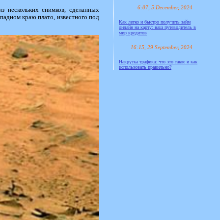
6:07, 5 December, 2024
з нескольких снимков, сделанных
ападном краю плато, известного под
Как легко и быстро получить займ
онлайн на карту: ваш путеводитель в
мир кредитов
16:15, 29 September, 2024
Накрутка трафика: что это такое и как
использовать правильно?