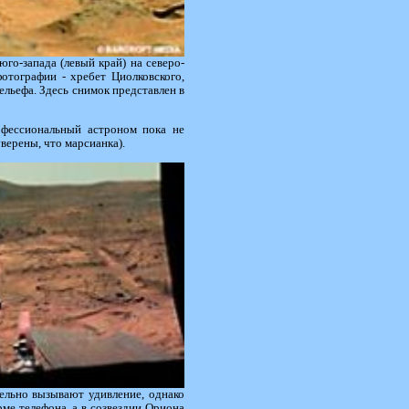
го-запада (левый край) на северо-
фотографии - хребет Циолковского,
ельефа. Здесь снимок представлен в
офессиональный астроном пока не
верены, что марсианка).
ельно вызывают удивление, однако
рме телефона, а в созвездии Ориона