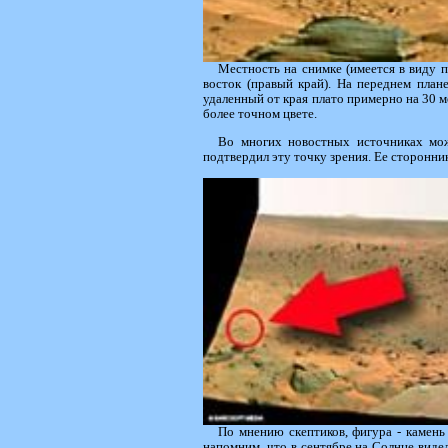
Местность на снимке (имеется в виду 
восток (правый край). На переднем план
удаленный от края плато примерно на 30 м
более точном цвете.
Во многих новостных источниках мож
подтвердил эту точку зрения. Ее сторонни
По мнению скептиков, фигура - камен
напомним, что в сентябре на Солнце видел