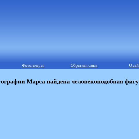
Фотогалерея
Обратная связь
О сай
ографии Марса найдена человекоподобная фигу