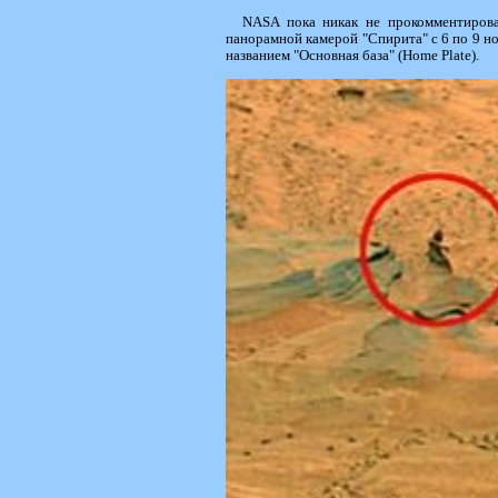
NASA пока никак не прокомментирова
панорамной камерой "Спирита" с 6 по 9 но
названием "Основная база" (Home Plate).