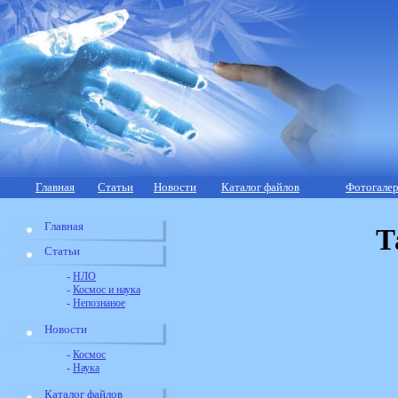
Главная
Статьи
Новости
Каталог файлов
Фотогалер
Главная
Т
Статьи
-
НЛО
-
Космос и наука
-
Непознаное
Новости
-
Космос
-
Наука
Каталог файлов