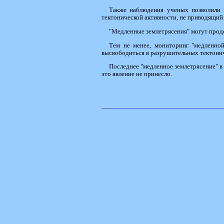
Также наблюдения ученых позволили 
тектонической активности, не приводящий
"Медленные землетрясения" могут продо
Тем не менее, мониторинг "медленной
высвободиться в разрушительных тектонич
Последнее "медленное землетрясение" в
это явление не принесло.