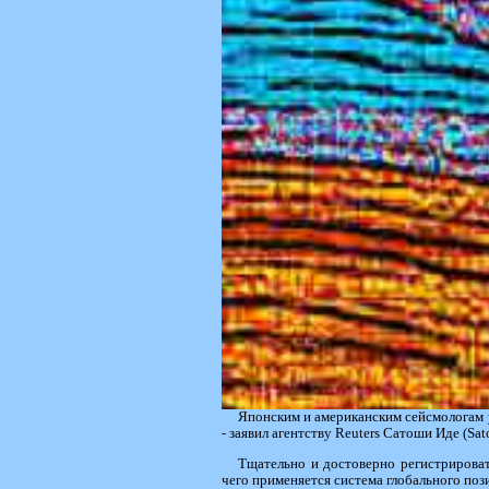
Японским и американским сейсмологам 
- заявил агентству Reuters Сатоши Иде (Sat
Тщательно и достоверно регистрироват
чего применяется система глобального поз