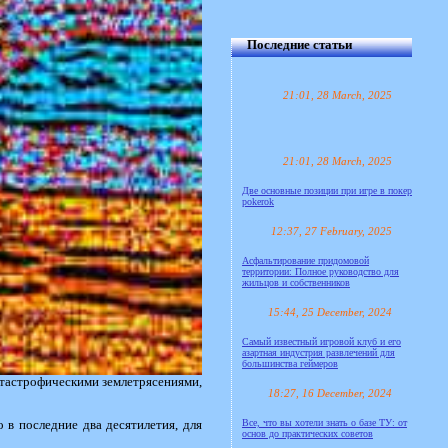
Последние статьи
21:01, 28 March, 2025
21:01, 28 March, 2025
Две основные позиции при игре в покер
pokerok
12:37, 27 February, 2025
Асфальтирование придомовой
территории: Полное руководство для
жильцов и собственников
15:44, 25 December, 2024
Самый известный игровой клуб и его
азартная индустрия развлечений для
большинства геймеров
атастрофическими землетрясениями,
18:27, 16 December, 2024
Все, что вы хотели знать о базе ТУ: от
 в последние два десятилетия, для
основ до практических советов