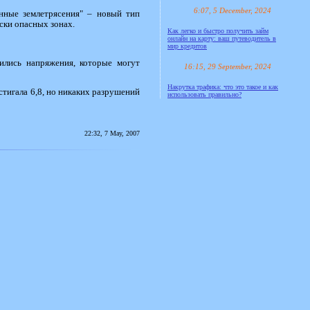
6:07, 5 December, 2024
нные землетрясения" – новый тип
ски опасных зонах.
Как легко и быстро получить займ
онлайн на карту: ваш путеводитель в
мир кредитов
ились напряжения, которые могут
16:15, 29 September, 2024
Накрутка трафика: что это такое и как
стигала 6,8, но никаких разрушений
использовать правильно?
22:32, 7 May, 2007