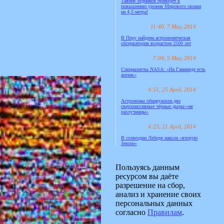
Таяние ледников приведёт к
повышению уровня Мирового океана
на 4,5 метра!
11:40, 7 May, 2014
В Перу найдена астрономическая
обсерватория возрастом 2500 лет
7:04, 5 May, 2014
Специалисты NASA: «На Ганимеде есть
жизнь»
4:51, 25 April, 2014
Астрономы обнаружили две
сверхмассивные чёрные дыры-«не
разлучницы»
4:23, 21 April, 2014
В созвездии Лебедя нашли «вторую
Землю»
Пользуясь данным
ресурсом вы даёте
разрешение на сбор,
анализ и хранение своих
персональных данных
согласно
Правилам
.