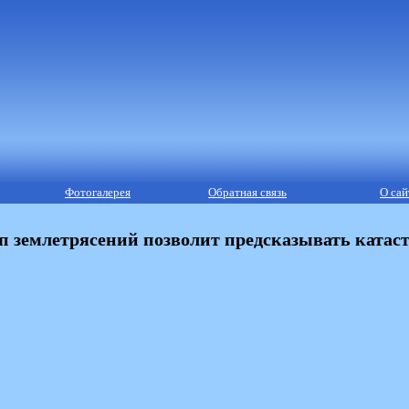
Фотогалерея
Обратная связь
О сай
 землетрясений позволит предсказывать катас