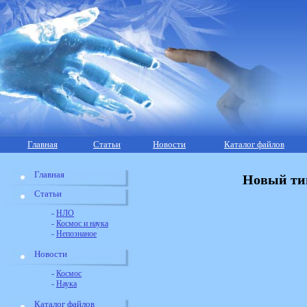
Главная
Статьи
Новости
Каталог файлов
Главная
Новый тип
Статьи
-
НЛО
-
Космос и наука
-
Непознаное
Новости
-
Космос
-
Наука
Каталог файлов