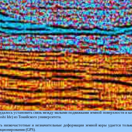
удалось установить связь между малыми подвижками земной поверхности и к
oshi Ide) из Токийского университета.
ь низкочастотные и незначительные деформации земной коры удается только
иционирования (GPS).