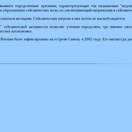
выявить определенные признаки, характеризующие так называемые "медле
 к образованию сейсмических волн, но увеличивающий напряжения в сейсмиче
лжаться месяцами. Сейсмическая энергия в них почти не высвобождается.
" сейсмической активности позволит ученым определять, где именно скоп
еских катаклизмах.
 Японии было зафиксировано на острове Сикоку в 2002 году. Его магнитуда до