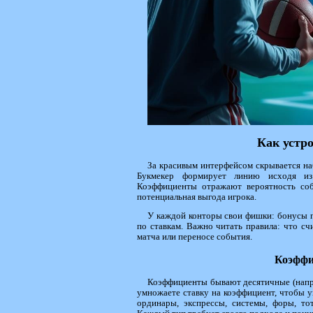
Как устр
За красивым интерфейсом скрывается на
Букмекер формирует линию исходя из
Коэффициенты отражают вероятность со
потенциальная выгода игрока.
У каждой конторы свои фишки: бонусы п
по ставкам. Важно читать правила: что с
матча или переносе события.
Коэффи
Коэффициенты бывают десятичные (напри
умножаете ставку на коэффициент, чтобы 
ординары, экспрессы, системы, форы, то