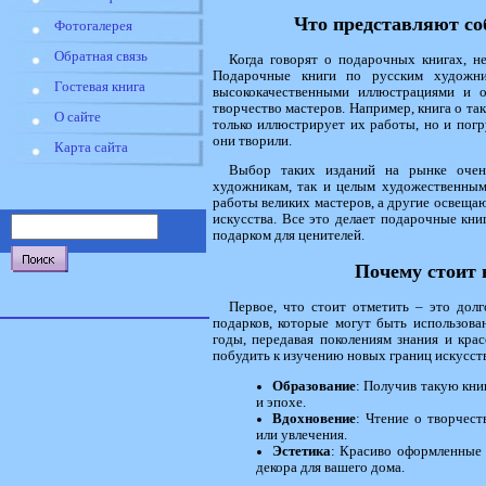
Что представляют со
Фотогалерея
Обратная связь
Когда говорят о подарочных книгах, н
Подарочные книги по русским художник
Гостевая книга
высококачественными иллюстрациями и 
творчество мастеров. Например, книга о так
О сайте
только иллюстрирует их работы, но и погр
они творили.
Карта сайта
Выбор таких изданий на рынке очен
художникам, так и целым художественным
работы великих мастеров, а другие освещаю
искусства. Все это делает подарочные кн
подарком для ценителей.
Почему стоит 
Первое, что стоит отметить – это дол
подарков, которые могут быть использова
годы, передавая поколениям знания и кра
побудить к изучению новых границ искусств
Образование
: Получив такую кни
и эпохе.
Вдохновение
: Чтение о творчес
или увлечения.
Эстетика
: Красиво оформленные 
декора для вашего дома.