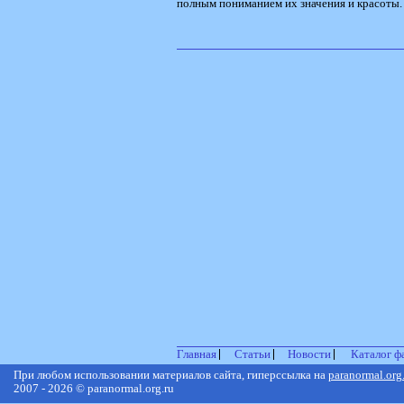
полным пониманием их значения и красоты.
Главная
Статьи
Новости
Каталог ф
При любом использовании материалов сайта, гиперссылка на
paranormal.org
2007 - 2026 © paranormal.org.ru