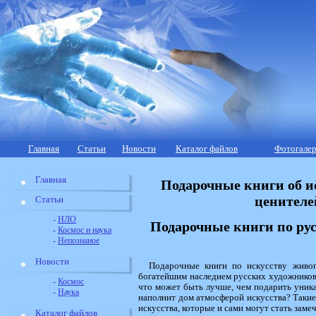
Главная
Статьи
Новости
Каталог файлов
Фотогалер
Главная
Подарочные книги об и
ценителе
Статьи
-
НЛО
Подарочные книги по ру
-
Космос и наука
-
Непознаное
Новости
Подарочные книги по искусству живоп
богатейшим наследием русских художников 
-
Космос
что может быть лучше, чем подарить уникал
-
Наука
наполнит дом атмосферой искусства? Такие
искусства, которые и сами могут стать заме
Каталог файлов