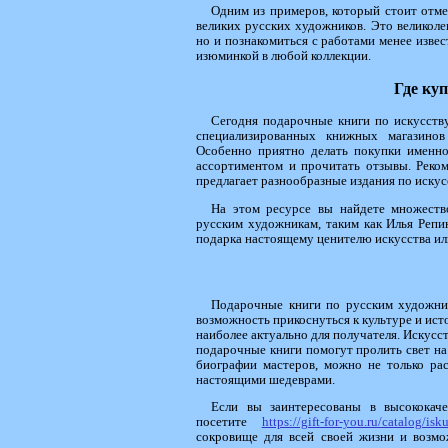
Одним из примеров, который стоит отме
великих русских художников. Это великолеп
но и познакомиться с работами менее изве
изюминкой в любой коллекции.
Где ку
Сегодня подарочные книги по искусств
специализированных книжных магазинов
Особенно приятно делать покупки именно
ассортиментом и прочитать отзывы. Реко
предлагает разнообразные издания по искус
На этом ресурсе вы найдете множеств
русским художникам, таким как Илья Репи
подарка настоящему ценителю искусства или
Подарочные книги по русским художник
возможность прикоснуться к культуре и ист
наиболее актуально для получателя. Искусс
подарочные книги помогут пролить свет на
биографии мастеров, можно не только ра
настоящими шедеврами.
Если вы заинтересованы в высококаче
посетите
https://gift-for-you.ru/catalog/isk
сокровище для всей своей жизни и возмо