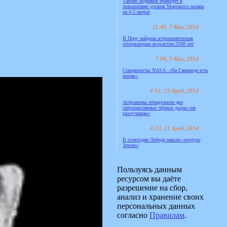
Таяние ледников приведёт к
повышению уровня Мирового океана
на 4,5 метра!
11:40, 7 May, 2014
В Перу найдена астрономическая
обсерватория возрастом 2500 лет
7:04, 5 May, 2014
Специалисты NASA: «На Ганимеде есть
жизнь»
4:51, 25 April, 2014
Астрономы обнаружили две
сверхмассивные чёрные дыры-«не
разлучницы»
4:23, 21 April, 2014
В созвездии Лебедя нашли «вторую
Землю»
Пользуясь данным
ресурсом вы даёте
разрешение на сбор,
анализ и хранение своих
персональных данных
согласно
Правилам
.