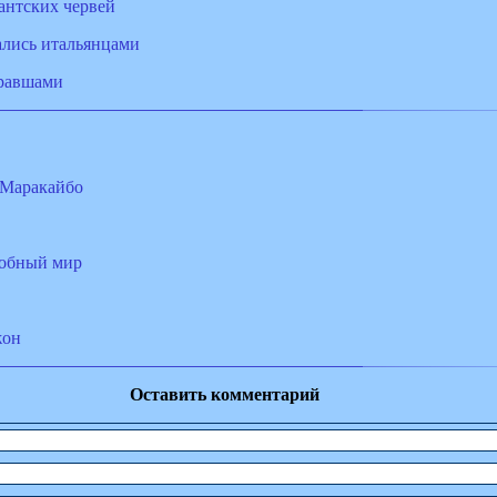
антских червей
лись итальянцами
правшами
 Маракайбо
робный мир
жон
Оставить комментарий