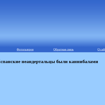
Фотогалерея
Обратная связь
О сай
спанские неандертальцы были каннибалами