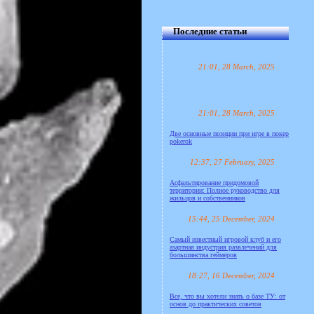
Последние статьи
21:01, 28 March, 2025
21:01, 28 March, 2025
Две основные позиции при игре в покер
pokerok
12:37, 27 February, 2025
Асфальтирование придомовой
территории: Полное руководство для
жильцов и собственников
15:44, 25 December, 2024
Самый известный игровой клуб и его
азартная индустрия развлечений для
большинства геймеров
18:27, 16 December, 2024
Все, что вы хотели знать о базе ТУ: от
основ до практических советов