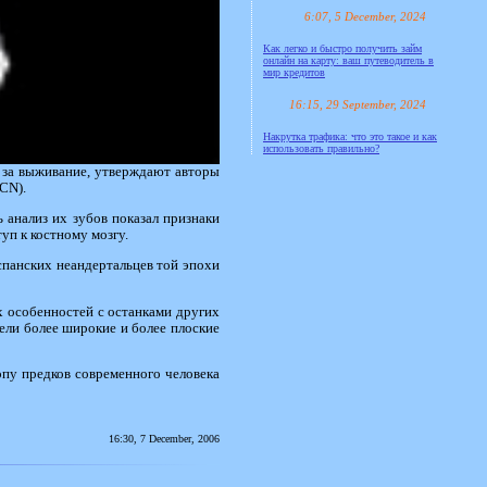
6:07, 5 December, 2024
Как легко и быстро получить займ
онлайн на карту: ваш путеводитель в
мир кредитов
16:15, 29 September, 2024
Накрутка трафика: что это такое и как
использовать правильно?
ы за выживание, утверждают авторы
CN).
 анализ их зубов показал признаки
уп к костному мозгу.
спанских неандертальцев той эпохи
х особенностей с останками других
ели более широкие и более плоские
опу предков современного человека
16:30, 7 December, 2006