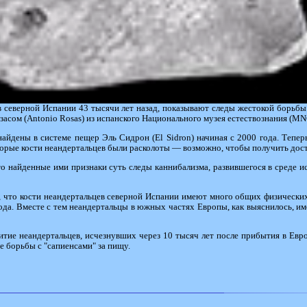
в северной Испании 43 тысячи лет назад, показывают следы жестокой борьб
озасом (Antonio Rosas) из испанского Национального музея естествознания (MN
айдены в системе пещер Эль Сидрон (El Sidron) начиная с 2000 года. Теперь
торые кости неандертальцев были расколоты — возможно, чтобы получить дост
о найденные ими признаки суть следы каннибализма, развившегося в среде и
, что кости неандертальцев северной Испании имеют много общих физически
ода. Вместе с тем неандертальцы в южных частях Европы, как выяснилось, им
итие неандертальцев, исчезнувших через 10 тысяч лет после прибытия в Евр
те борьбы с "сапиенсами" за пищу.