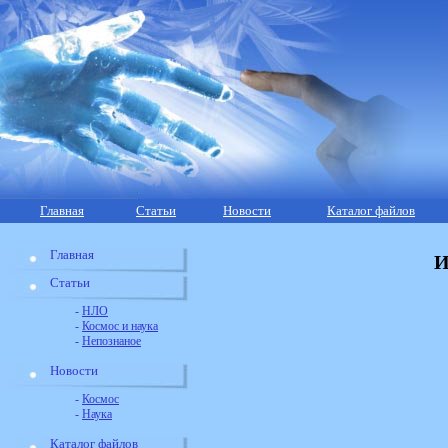
Главная
Статьи
Новости
Каталог файлов
Главная
И
Статьи
-
НЛО
-
Космос и наука
-
Непознаное
Новости
-
Космос
-
Наука
Каталог файлов