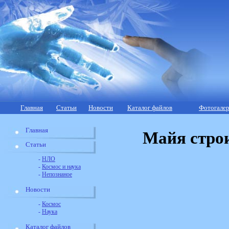
Главная
Статьи
Новости
Каталог файлов
Фотогалер
Главная
Майя стро
Статьи
-
НЛО
-
Космос и наука
-
Непознаное
Новости
-
Космос
-
Наука
Каталог файлов