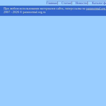
Главная
Статьи
Новости
Каталог ф
При любом использовании материалов сайта, гиперссылка на
paranormal.org
2007 - 2026 © paranormal.org.ru