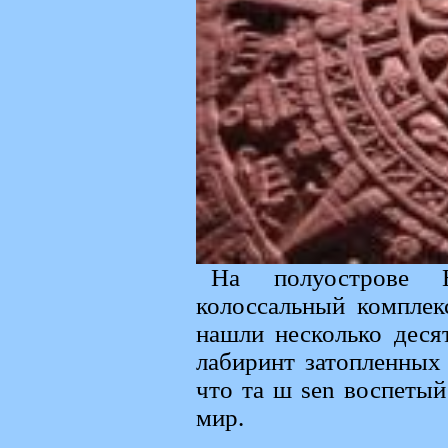
На полуострове Ю
колоссальный комплек
нашли несколько деся
лабиринт затопленных
что та ш sen воспетый
мир.