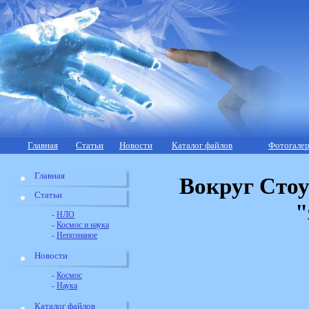
Главная
Статьи
Новости
Каталог файлов
Фотогалер
Главная
Вокруг Сто
Статьи
"
-
НЛО
-
Космос и наука
-
Непознаное
Новости
-
Космос
-
Наука
Каталог файлов