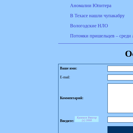
Аномалии Юпитера
В Техасе нашли чупакабру
Вологодские НЛО
Потомки пришельцев – среди 
О
Ваше имя:
E-mail:
Комментарий:
Введите: