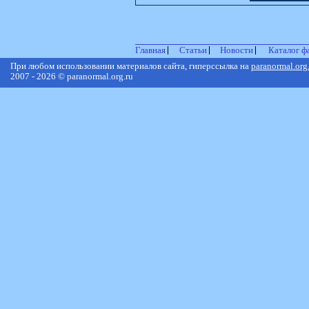
Главная
Статьи
Новости
Каталог ф
При любом использовании материалов сайта, гиперссылка на
paranormal.org
2007 - 2026 © paranormal.org.ru