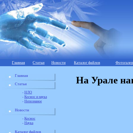
Главная
Статьи
Новости
Каталог файлов
Фотогалер
Главная
На Урале на
Статьи
-
НЛО
-
Космос и наука
-
Непознаное
Новости
-
Космос
-
Наука
Каталог файлов