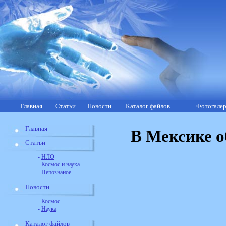
Главная
Статьи
Новости
Каталог файлов
Фотогалер
Главная
В Мексике 
Статьи
-
НЛО
-
Космос и наука
-
Непознаное
Новости
-
Космос
-
Наука
Каталог файлов