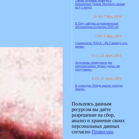
Таяние ледников приведёт к
повышению уровня Мирового океана
на 4,5 метра!
11:40, 7 May, 2014
В Перу найдена астрономическая
обсерватория возрастом 2500 лет
7:04, 5 May, 2014
Специалисты NASA: «На Ганимеде есть
жизнь»
4:51, 25 April, 2014
Астрономы обнаружили две
сверхмассивные чёрные дыры-«не
разлучницы»
4:23, 21 April, 2014
В созвездии Лебедя нашли «вторую
Землю»
Пользуясь данным
ресурсом вы даёте
разрешение на сбор,
анализ и хранение своих
персональных данных
согласно
Правилам
.