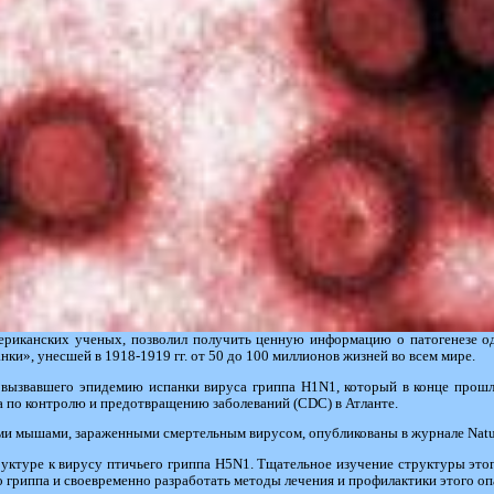
ериканских ученых, позволил получить ценную информацию о патогенезе о
ки», унесшей в 1918-1919 гг. от 50 до 100 миллионов жизней во всем мире.
 вызвавшего эпидемию испанки вируса гриппа H1N1, который в конце прошл
а по контролю и предотвращению заболеваний (CDC) в Атланте.
ми мышами, зараженными смертельным вирусом, опубликованы в журнале Natu
руктуре к вирусу птичьего гриппа H5N1. Тщательное изучение структуры эт
 гриппа и своевременно разработать методы лечения и профилактики этого оп