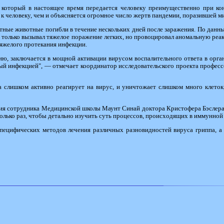
, который в настоящее время передается человеку преимущественно при ко
 к человеку, чем и объясняется огромное число жертв пандемии, поразившей ми
ые животные погибли в течение нескольких дней после заражения. По данны
 только вызывал тяжелое поражение легких, но провоцировал аномальную ре
тяжелого протекания инфекции.
ю, заключается в мощной активации вирусом воспалительного ответа в орган
ный инфекцией", — отмечает координатор исследовательского проекта профе
 слишком активно реагирует на вирус, и уничтожает слишком много клеток,
ия сотрудника Медицинской школы Маунт Синай доктора Кристофера Бэслера (C
олько раз, чтобы детально изучить суть процессов, происходящих в иммунной
пецифических методов лечения различных разновидностей вируса гриппа, а 