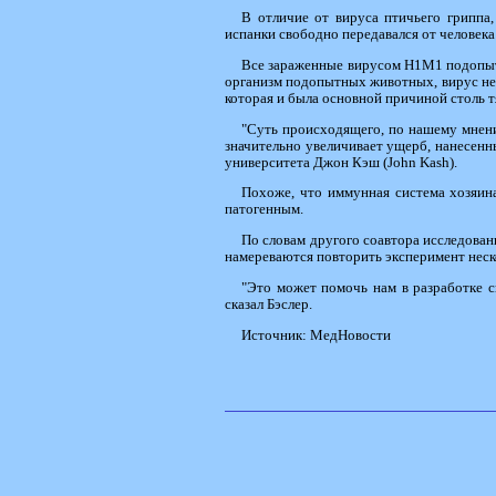
В отличие от вируса птичьего гриппа
испанки свободно передавался от человека
Все зараженные вирусом H1M1 подопытн
организм подопытных животных, вирус не
которая и была основной причиной столь 
"Суть происходящего, по нашему мнени
значительно увеличивает ущерб, нанесен
университета Джон Кэш (John Kash).
Похоже, что иммунная система хозяина
патогенным.
По словам другого соавтора исследован
намереваются повторить эксперимент неск
"Это может помочь нам в разработке с
сказал Бэслер.
Источник: МедНовости