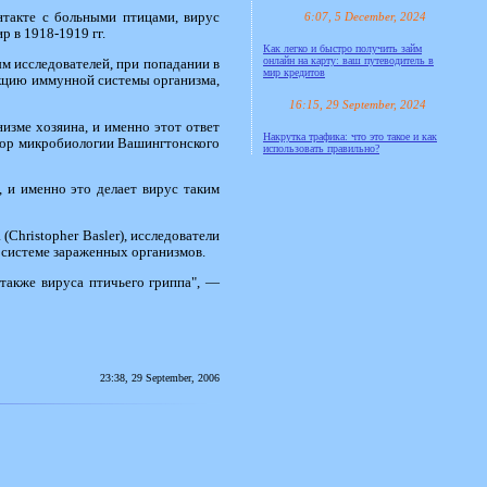
6:07, 5 December, 2024
нтакте с больными птицами, вирус
р в 1918-1919 гг.
Как легко и быстро получить займ
онлайн на карту: ваш путеводитель в
м исследователей, при попадании в
мир кредитов
акцию иммунной системы организма,
16:15, 29 September, 2024
изме хозяина, и именно этот ответ
Накрутка трафика: что это такое и как
ссор микробиологии Вашингтонского
использовать правильно?
 и именно это делает вирус таким
hristopher Basler), исследователи
 системе зараженных организмов.
также вируса птичьего гриппа", —
23:38, 29 September, 2006