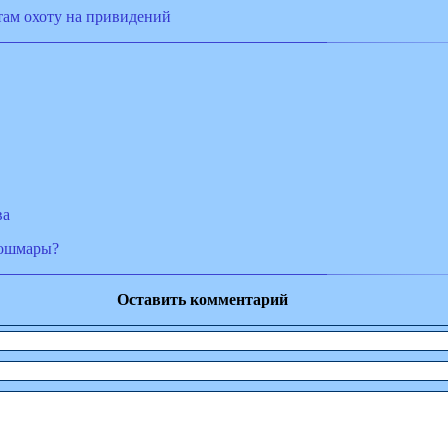
там охоту на привидений
ва
кошмары?
Оставить комментарий