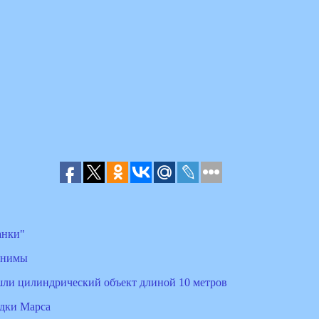
анки"
яснимы
ли цилиндрический объект длиной 10 метров
адки Марса