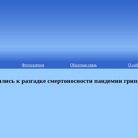
Фотогалерея
Обратная связь
О сай
ись к разгадке смертоносности пандемии гриппа