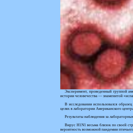
Эксперимент, проведенный группой ам
истории человечества — знаменитой «испан
В исследовании использовался образец
целях в лаборатории Американского центр
Результаты наблюдения за лабораторны
Вирус H1N1 весьма близок по своей ст
вероятность возможной пандемии птичьего