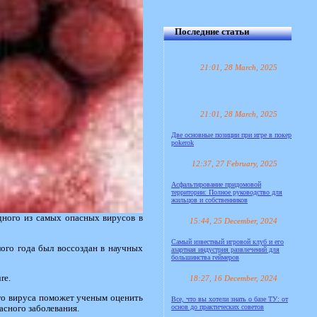
Последние статьи
21:01, 28 March, 2025
21:01, 28 March, 2025
Две основные позиции при игре в покер
pokerok
12:37, 27 February, 2025
Асфальтирование придомовой
территории: Полное руководство для
жильцов и собственников
дного из самых опасных вирусов в
15:44, 25 December, 2024
Самый известный игровой клуб и его
ого года был воссоздан в научных
азартная индустрия развлечений для
большинства геймеров
re.
18:27, 16 December, 2024
ого вируса поможет ученым оценить
Все, что вы хотели знать о базе ТУ: от
основ до практических советов
асного заболевания.