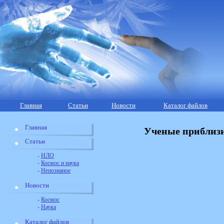
Главная
Статьи
Новости
Каталог файлов
Главная
Ученые приблизил
Статьи
-
НЛО
-
Космос и наука
-
Непознаное
Новости
-
Космос
-
Наука
Каталог файлов