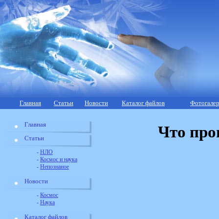
Главная
Статьи
Новости
Каталог файлов
Фотогалер
Главная
Что про
Статьи
-
НЛО
-
Космос и наука
-
Непознаное
Новости
-
Космос
-
Наука
Каталог файлов