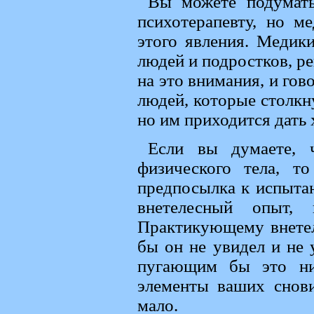
Вы можете подумать
психотерапевту, но м
этого явления. Медик
людей и подростков, р
на это внимания, и гов
людей, которые столкну
но им приходится дать 
Если вы думаете, 
физического тела, т
предпосылка к испытан
внетелесный опыт,
Практикующему внетел
бы он не увидел и не 
пугающим бы это ни
элементы ваших снови
мало.