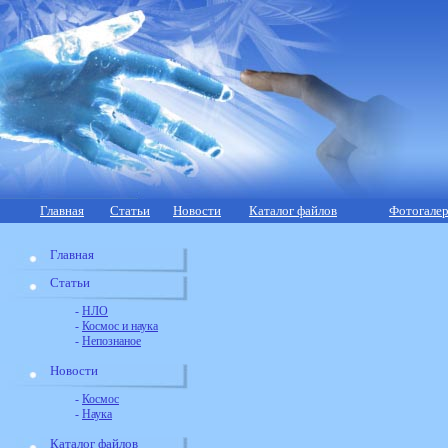
Главная
Статьи
Новости
Каталог файлов
Фотогалер
Главная
Статьи
-
НЛО
-
Космос и наука
-
Непознаное
Новости
-
Космос
-
Наука
Каталог файлов