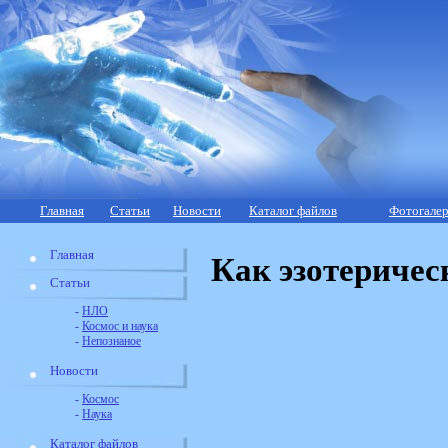
Главная
Статьи
Новости
Каталог файлов
Фотогалер
Главная
Как эзотеричес
Статьи
-
НЛО
-
Космос и наука
-
Непознаное
Новости
-
Космос
-
Наука
Каталог файлов