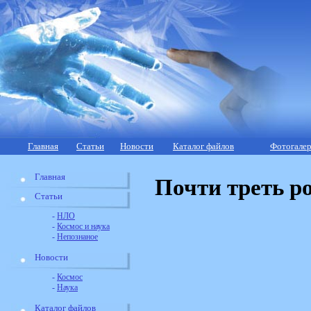
Главная
Статьи
Новости
Каталог файлов
Фотогалер
Главная
Почти треть р
Статьи
-
НЛО
-
Космос и наука
-
Непознаное
Новости
-
Космос
-
Наука
Каталог файлов