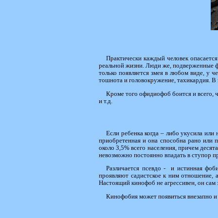
Практически каждый человек опасается 
реальной жизни. Люди же, подверженные фо
только появляется змея в любом виде, у ч
тошнота и головокружение, тахикардия. В э
Кроме того офидиофоб боится и всего, ч
и т.д.
Если ребенка когда – либо укусила или 
приобретенная и она способна рано или 
около 3,5% всего населения, причем десят
невозможно постоянно впадать в ступор п
Различается псевдо - и истинная фоби
проявляют садистское к ним отношение, а
Настоящий кинофоб не агрессивен, он сам 
Кинофобия может появиться внезапно и