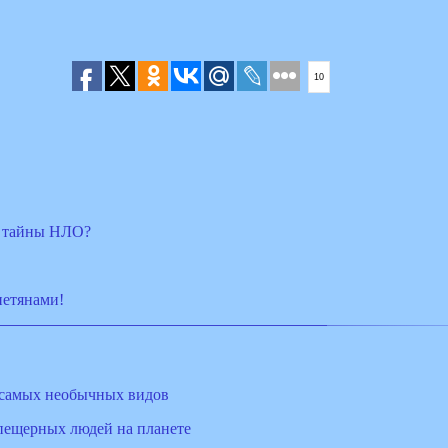
10
в тайны НЛО?
нетянами!
 самых необычных видов
пещерных людей на планете