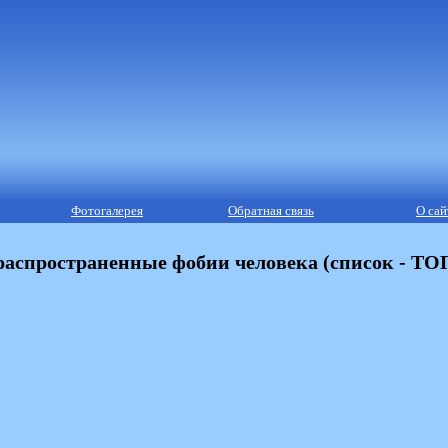
Фотогалерея
Обратная связь
О сай
аспространенные фобии человека (список - ТО