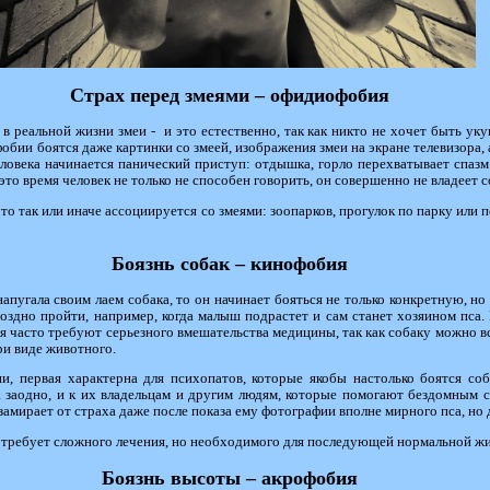
Страх перед змеями – офидиофобия
в реальной жизни змеи - и это естественно, так как никто не хочет быть ук
бии боятся даже картинки со змеей, изображения змеи на экране телевизора, а
еловека начинается панический приступ: отдышка, горло перехватывает спазм 
то время человек не только не способен говорить, он совершенно не владеет с
то так или иначе ассоциируется со змеями: зоопарков, прогулок по парку или п
Боязнь собак – кинофобия
напугала своим лаем собака, то он начинает бояться не только конкретную, но 
поздно пройти, например, когда малыш подрастет и сам станет хозяином пс
ая часто требуют серьезного вмешательства медицины, так как собаку можно в
ри виде животного.
и, первая характерна для психопатов, которые якобы настолько боятся соб
 заодно, и к их владельцам и другим людям, которые помогают бездомным с
замирает от страха даже после показа ему фотографии вполне мирного пса, но 
 требует сложного лечения, но необходимого для последующей нормальной жиз
Боязнь высоты – акрофобия