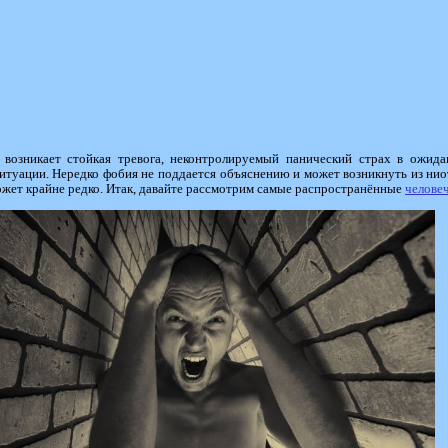
возникает стойкая тревога, неконтролируемый панический страх в ожида
туации. Нередко фобия не поддается объяснению и может возникнуть из нио
может крайне редко. Итак, давайте рассмотрим самые распространённые
челове