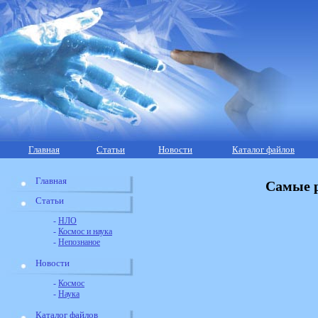
Главная
Статьи
Новости
Каталог файлов
Главная
Самые р
Статьи
-
НЛО
-
Космос и наука
-
Непознаное
Новости
-
Космос
-
Наука
Каталог файлов