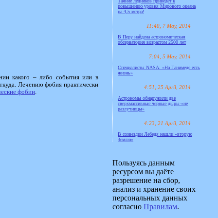
Таяние ледников приведёт к
повышению уровня Мирового океана
на 4,5 метра!
11:40, 7 May, 2014
В Перу найдена астрономическая
обсерватория возрастом 2500 лет
7:04, 5 May, 2014
Специалисты NASA: «На Ганимеде есть
жизнь»
нии какого – либо события или в
ткуда. Лечению фобия практически
4:51, 25 April, 2014
ческие фобии
.
Астрономы обнаружили две
сверхмассивные чёрные дыры-«не
разлучницы»
4:23, 21 April, 2014
В созвездии Лебедя нашли «вторую
Землю»
Пользуясь данным
ресурсом вы даёте
разрешение на сбор,
анализ и хранение своих
персональных данных
согласно
Правилам
.