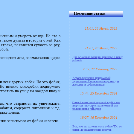
Последние статьи
21:01, 28 March, 2025
ушенным и умереть от яда. Но это в
 также думать и говорит о ней. Как
страха, появляется сухость во рту,
21:01, 28 March, 2025
обой.
Две основные позиции при игре в покер
осещения леса, зоомагазинов, цирка
pokerok
12:37, 27 February, 2025
Асфальтирование придомовой
территории: Полное руководство для
и всех других собак. Но это фобия,
жильцов и собственников
а. Но именно кинофобии подвержено
стретить на улице на каждом шагу и
15:44, 25 December, 2024
Самый известный игровой клуб и его
ак, что стараются их уничтожить,
азартная индустрия развлечений для
обакам, содержат питомники и т.д.
большинства геймеров
даже щенка.
18:27, 16 December, 2024
ни зависимого от фобии человека.
Все, что вы хотели знать о базе ТУ: от
основ до практических советов