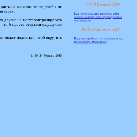
6:07, 5 December, 2024
е жить на высоком этаже, чтобы не
ий страх.
Как легко и быстро получить займ
онлайн на карту: ваш путеводитель в
ак другие не могут контролировать
мир кредитов
ы, что б просто отдаться ощущению
16:15, 29 September, 2024
 он может подняться, чтоб вкрутить
Накрутка трафика: что это такое и как
использовать правильно?
11:40, 24 February, 2015