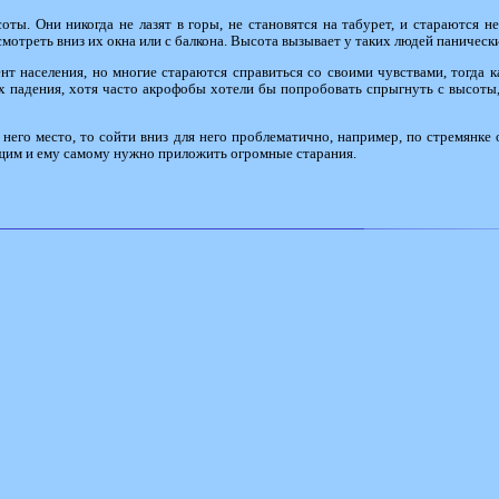
ты. Они никогда не лазят в горы, не становятся на табурет, и стараются н
смотреть вниз их окна или с балкона. Высота вызывает у таких людей паническ
 населения, но многие стараются справиться со своими чувствами, тогда к
ах падения, хотя часто акрофобы хотели бы попробовать спрыгнуть с высот
 него место, то сойти вниз для него проблематично, например, по стремянке
ющим и ему самому нужно приложить огромные старания.