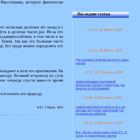
 Наугольника, которую фактически
Последние статьи
т несколько десятков лет назад и с
21:01, 28 March, 2025
ь в десятки тысяч раз. Из-за его
ходящиеся вблизи, в том числе и на
Земли, так как его большая часть
р, без труда можно определить его
21:01, 28 March, 2025
Две основные позиции при игре в покер
pokerok
 попадают в поле его притяжения. На
12:37, 27 February, 2025
рактору. Великий аттрактор по сути
вою очередь спустя какое-то время
Асфальтирование придомовой
территории: Полное руководство для
жильцов и собственников
ся понять его природу.
15:44, 25 December, 2024
Самый известный игровой клуб и его
8:07, 5 March, 2014
азартная индустрия развлечений для
большинства геймеров
18:27, 16 December, 2024
Все, что вы хотели знать о базе ТУ: от
основ до практических советов