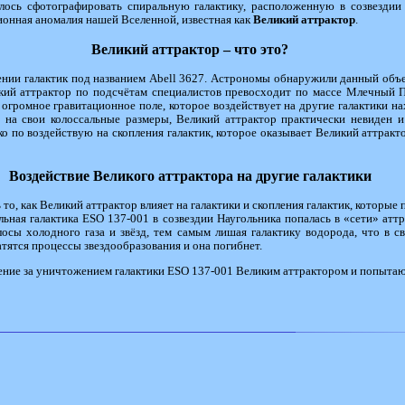
лось сфотографировать спиральную галактику, расположенную в созвездии
ионная аномалия нашей Вселенной, известная как
Великий аттрактор
.
Великий аттрактор – что это?
ении галактик под названием Abell 3627. Астрономы обнаружили данный объек
ий аттрактор по подсчётам специалистов превосходит по массе Млечный Пут
 огромное гравитационное поле, которое воздействует на другие галактики на
на свои колоссальные размеры, Великий аттрактор практически невиден и 
о по воздействую на скопления галактик, которое оказывает Великий аттракто
Воздействие Великого аттрактора на другие галактики
 то, как Великий аттрактор влияет на галактики и скопления галактик, которые
льная галактика ESO 137-001 в созвездии Наугольника попалась в «сети» атт
осы холодного газа и звёзд, тем самым лишая галактику водорода, что в с
атятся процессы звездообразования и она погибнет.
ие за уничтожением галактики ESO 137-001 Великим аттрактором и попытают