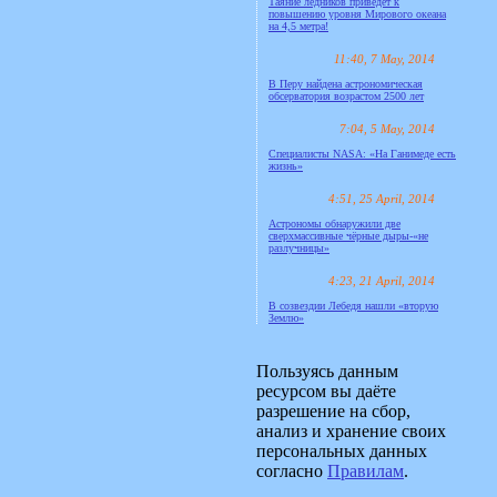
Таяние ледников приведёт к
повышению уровня Мирового океана
на 4,5 метра!
11:40, 7 May, 2014
В Перу найдена астрономическая
обсерватория возрастом 2500 лет
7:04, 5 May, 2014
Специалисты NASA: «На Ганимеде есть
жизнь»
4:51, 25 April, 2014
Астрономы обнаружили две
сверхмассивные чёрные дыры-«не
разлучницы»
4:23, 21 April, 2014
В созвездии Лебедя нашли «вторую
Землю»
Пользуясь данным
ресурсом вы даёте
разрешение на сбор,
анализ и хранение своих
персональных данных
согласно
Правилам
.