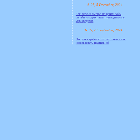
6:07, 5 December, 2024
Как легко и быстро получить займ
онлайн на карту: ваш путеводитель в
мир кредитов
16:15, 29 September, 2024
Накрутка трафика: что это такое и как
использовать правильно?