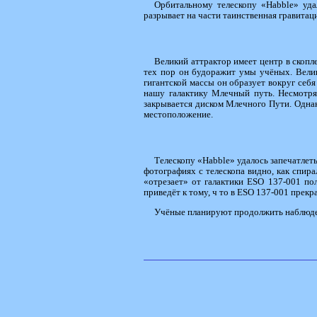
Орбитальному телескопу «Habble» уда
разрывает на части таинственная гравитац
Великий аттрактор имеет центр в скопл
тех пор он будоражит умы учёных. Велик
гигантской массы он образует вокруг себя
нашу галактику Млечный путь. Несмотря 
закрывается диском Млечного Пути. Однак
местоположение.
Телескопу «Habble» удалось запечатлеть
фотографиях с телескопа видно, как спира
«отрезает» от галактики ESO 137-001 пол
приведёт к тому, ч то в ESO 137-001 прекр
Учёные планируют продолжить наблюден