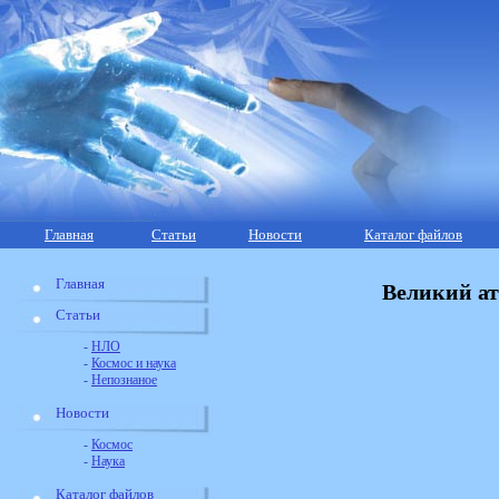
Главная
Статьи
Новости
Каталог файлов
Главная
Великий ат
Статьи
-
НЛО
-
Космос и наука
-
Непознаное
Новости
-
Космос
-
Наука
Каталог файлов