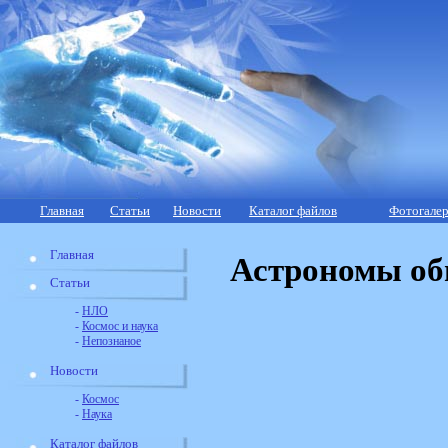
Главная
Статьи
Новости
Каталог файлов
Фотогалер
Главная
Астрономы об
Статьи
-
НЛО
-
Космос и наука
-
Непознаное
Новости
-
Космос
-
Наука
Каталог файлов