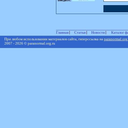
Введите:
Главная
Статьи
Новости
Каталог ф
При любом использовании материалов сайта, гиперссылка на
paranormal.org
2007 - 2026 © paranormal.org.ru