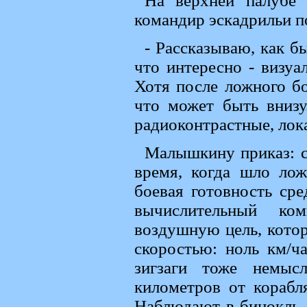
На верхней палубе
командир эскадрильи п
- Рассказываю, как б
что интересно - визуа
Хотя после ложного б
что может быть внизу
радиоконтрастные, лок
Малышкину приказ: с
время, когда шло лож
боевая готовность ср
вычислительный ко
воздушную цель, котор
скоростью: ноль км/ча
зигзаги тоже немыс
километров от корабл
Наблюдают в бинокль -