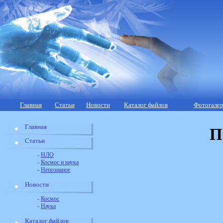
Главная
Статьи
Новости
Каталог файлов
Фотогалер
Главная
П
Статьи
-
НЛО
-
Космос и наука
-
Непознаное
Новости
-
Космос
-
Наука
Каталог файлов