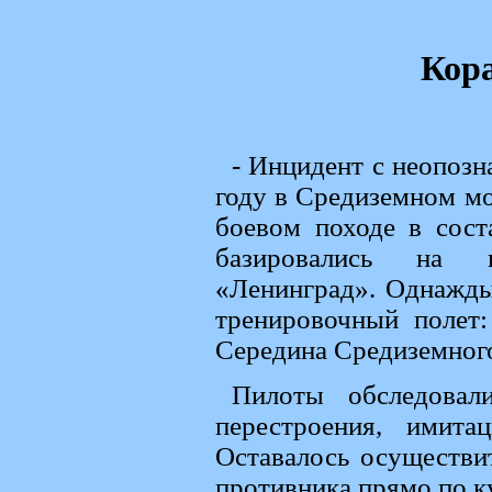
Кор
- Инцидент с неопоз
году в Средиземном мо
боевом походе в сос
базировались на п
«Ленинград». Однажды
тренировочный полет:
Середина Средиземного
Пилоты обследовал
перестроения, имит
Оставалось осуществи
противника прямо по к