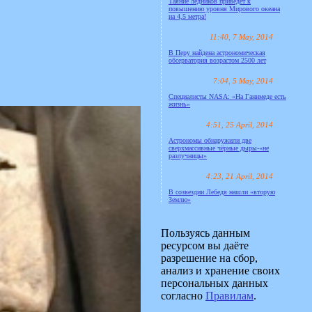
Таяние ледников приведёт к
повышению уровня Мирового океана
на 4,5 метра!
11:40, 7 May, 2014
В Перу найдена астрономическая
обсерватория возрастом 2500 лет
7:04, 5 May, 2014
Специалисты NASA: «На Ганимеде есть
жизнь»
4:51, 25 April, 2014
Астрономы обнаружили две
сверхмассивные чёрные дыры-«не
разлучницы»
4:23, 21 April, 2014
В созвездии Лебедя нашли «вторую
Землю»
Пользуясь данным
ресурсом вы даёте
разрешение на сбор,
анализ и хранение своих
персональных данных
согласно
Правилам
.