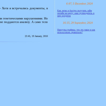
6:07, 5 December, 2024
- Хотя и встречались документы, в
Как легко и быстро получить займ
онлайн на карту: ваш путеводитель в
мир кредитов
ми генетическими нарушениями. Но
не поддаются анализу. А само тело
16:15, 29 September, 2024
Накрутка трафика: что это такое и как
использовать правильно?
23:45, 19 January, 2010