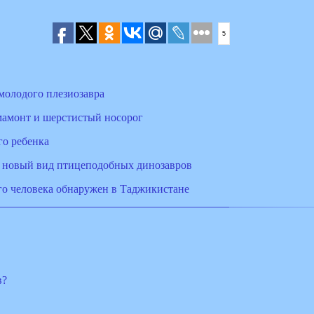
5
молодого плезиозавра
 мамонт и шерстистый носорог
го ребенка
 новый вид птицеподобных динозавров
го человека обнаружен в Таджикистане
в?