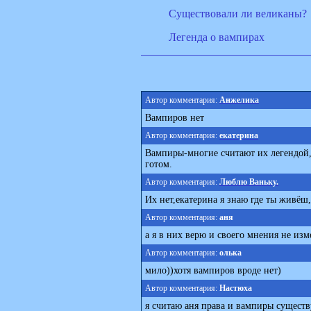
Существовали ли великаны?
Легенда о вампирах
Автор комментария:
Анжелика
Вампиров нет
Автор комментария:
екатерина
Вампиры-многие считают их легендой,н
готом.
Автор комментария:
Люблю Ваньку.
Их нет,екатерина я знаю где ты живёш,
Автор комментария:
аня
а я в них верю и своего мнения не изм
Автор комментария:
олька
мило))хотя вампиров вроде нет)
Автор комментария:
Настюха
я считаю аня права и вампиры существу