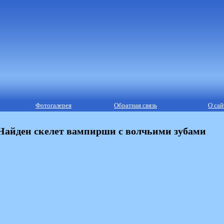
Фотогалерея
Обратная связь
О сай
Найден скелет вампирши с волчьими зубами