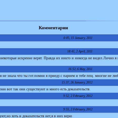
Комментарии
0:05, 15 January, 2011
18:41, 2 April, 2011
екоторые искренне верят. Правда их никто и никогда не видел.Лично я в
16:52, 6 May, 2011
я не знала что ты гот.помни я приеду.с парнем и тебе ппц. многие не лю
15:37, 26 January, 2012
еню вот так они существуют и много есть доказательств.
9:52, 2 February, 2012
9:55, 2 February, 2012
ют,но хоть и доказательств нет,я в них верю