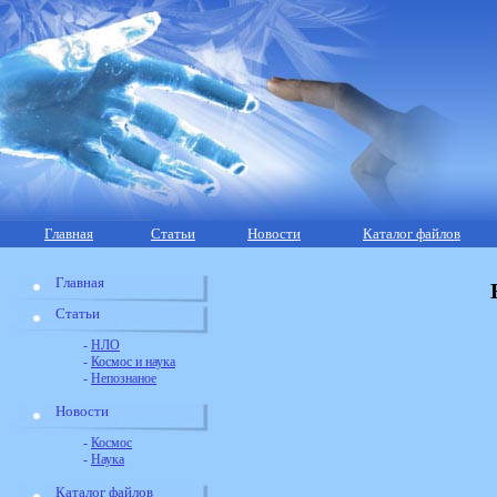
Главная
Статьи
Новости
Каталог файлов
Главная
Статьи
-
НЛО
-
Космос и наука
-
Непознаное
Новости
-
Космос
-
Наука
Каталог файлов