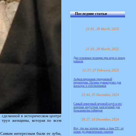
Последние статьи
21:01, 28 March, 2025
21:01, 28 March, 2025
Две основные позиции при игре в покер
pokerok
12:37, 27 February, 2025
Асфальтирование придомовой
территории: Полное руководство для
жильцов и собственников
15:44, 25 December, 2024
Самый известный игровой клуб и его
азартная индустрия развлечений для
большинства геймеров
 сделанной в историческом центре
18:27, 16 December, 2024
н труп женщины, которая по всем
Все, что вы хотели знать о базе ТУ: от
основ до практических советов
. Самым интересным были ее зубы,