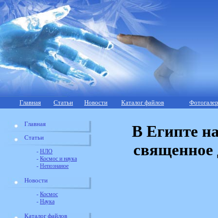
Главная
Статьи
Новости
Каталог файлов
Фотогалер
Главная
В Египте на
Статьи
священное 
-
НЛО
-
Космос и наука
-
Непознаное
Новости
-
Космос
-
Наука
Каталог файлов