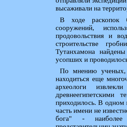
отправляли экспедиции
высаживали на террито
В ходе раскопок 
сооружений, испол
продовольствия и во
строительстве гроб
Тутанхамона найдены
усопших и проводилось
По мнению ученых, 
находиться еще много
археологи извлек
древнеегипетскими т
приходилось. В одном 
часть имени не известн
бога" - наиболее
представительниц знати 