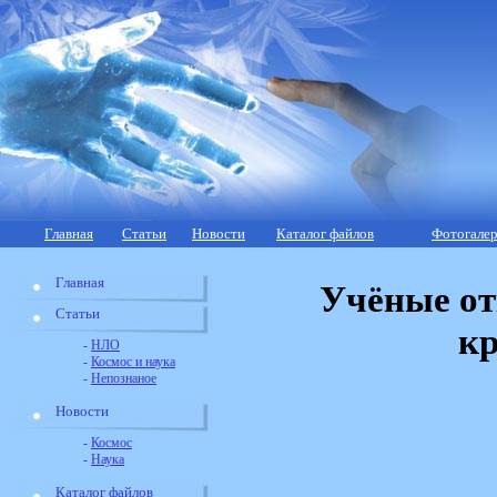
Главная
Статьи
Новости
Каталог файлов
Фотогалер
Главная
Учёные от
Статьи
кр
-
НЛО
-
Космос и наука
-
Непознаное
Новости
-
Космос
-
Наука
Каталог файлов