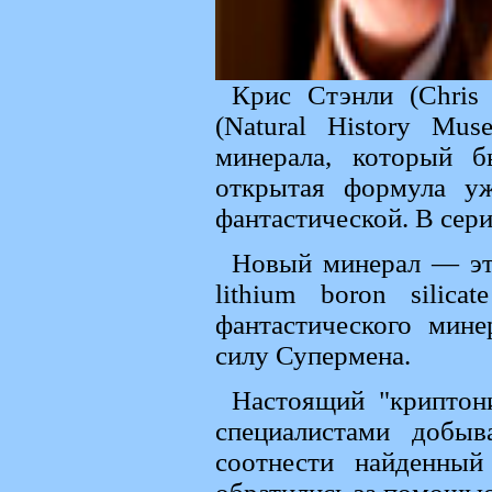
Крис Стэнли (Chris 
(Natural History Mu
минерала, который 
открытая формула уж
фантастической. В сер
Новый минерал — это
lithium boron silica
фантастического мине
силу Супермена.
Настоящий "криптон
специалистами добы
соотнести найденны