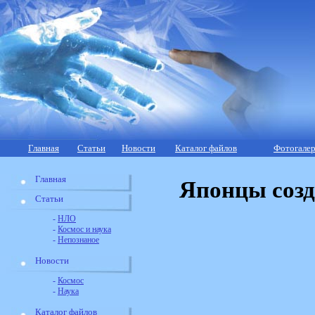
Главная
Статьи
Новости
Каталог файлов
Фотогалер
Главная
Японцы созд
Статьи
-
НЛО
-
Космос и наука
-
Непознаное
Новости
-
Космос
-
Наука
Каталог файлов