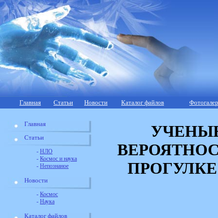
Главная
Статьи
Новости
Каталог файлов
Фотогалер
Главная
УЧЕНЫЕ
Статьи
ВЕРОЯТНОС
-
НЛО
-
Космос и наука
ПРОГУЛКЕ
-
Непознаное
Новости
-
Космос
-
Наука
Каталог файлов