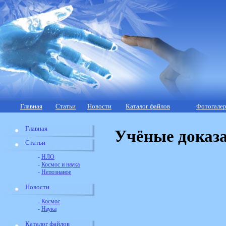
Главная
Статьи
Новости
Каталог файлов
Фотогалер
Главная
Учёные доказа
Статьи
-
НЛО
-
Космос и наука
-
Непознаное
Новости
-
Космос
-
Наука
Каталог файлов