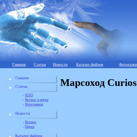
Главная
Статьи
Новости
Каталог файлов
Фотогалер
Главная
Марсоход Curios
Статьи
-
НЛО
-
Космос и наука
-
Непознаное
Новости
-
Космос
-
Наука
Каталог файлов