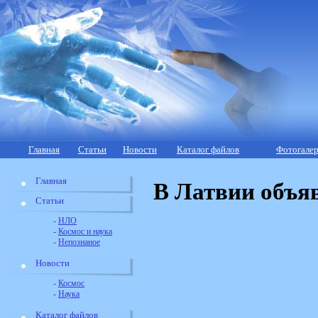
Главная
Статьи
Новости
Каталог файлов
Фотогалер
Главная
В Латвии объя
Статьи
-
НЛО
-
Космос и наука
-
Непознаное
Новости
-
Космос
-
Наука
Каталог файлов