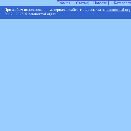
Главная
Статьи
Новости
Каталог ф
При любом использовании материалов сайта, гиперссылка на
paranormal.org
2007 - 2026 © paranormal.org.ru