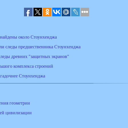
т найдены около Стоунхенджа
ли следы предшественника Стоунхенджа
леды древних "защитных экранов"
ьшого комплекса строений
агадочнее Стоунхенджа
ения геометрии
ней цивилизации