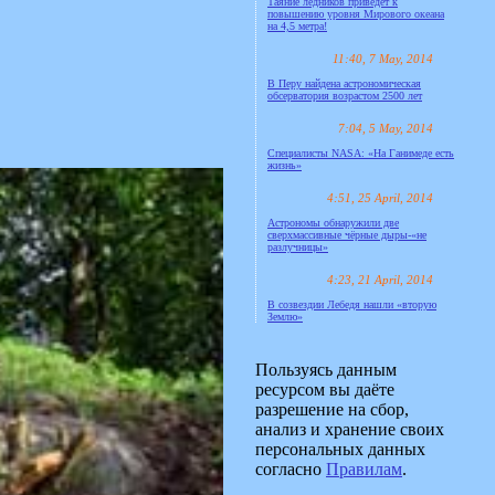
Таяние ледников приведёт к
повышению уровня Мирового океана
на 4,5 метра!
11:40, 7 May, 2014
В Перу найдена астрономическая
обсерватория возрастом 2500 лет
7:04, 5 May, 2014
Специалисты NASA: «На Ганимеде есть
жизнь»
4:51, 25 April, 2014
Астрономы обнаружили две
сверхмассивные чёрные дыры-«не
разлучницы»
4:23, 21 April, 2014
В созвездии Лебедя нашли «вторую
Землю»
Пользуясь данным
ресурсом вы даёте
разрешение на сбор,
анализ и хранение своих
персональных данных
согласно
Правилам
.