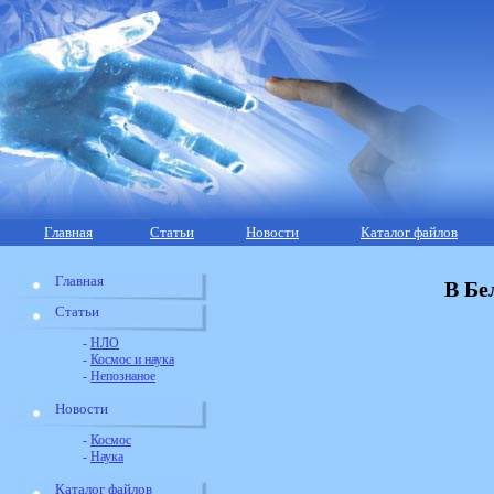
Главная
Статьи
Новости
Каталог файлов
Главная
В Бе
Статьи
-
НЛО
-
Космос и наука
-
Непознаное
Новости
-
Космос
-
Наука
Каталог файлов