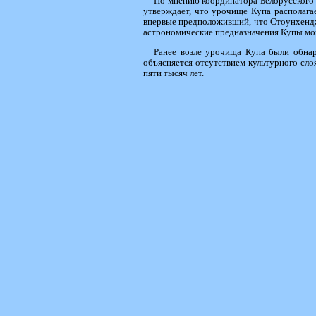
По мнению координатора Белорусского у
утверждает, что урочище Купа располага
впервые предположивший, что Стоунхендж 
астрономические предназначения Купы можн
Ранее возле урочища Купа были обнар
объясняется отсутствием культурного сло
пяти тысяч лет.