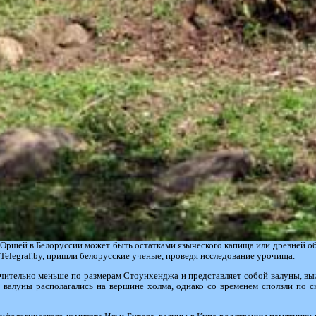
 Оршей в Белоруссии может быть остатками языческого капища или древней о
Telegraf.by, пришли белорусские ученые, проведя исследование урочища.
ачительно меньше по размерам Стоунхенджа и представляет собой валуны, в
 валуны располагались на вершине холма, однако со временем сползли по с