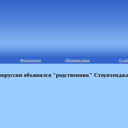
Фотогалерея
Обратная связь
О сай
лоруссии объявился "родственник" Стоунхендж