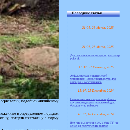
Последние статьи
21:01, 28 March, 2025
21:01, 28 March, 2025
Две основные позиции при игре в покер
pokerok
12:37, 27 February, 2025
Асфальтирование придомовой
территории: Полное руководство для
жильцов и собственников
15:44, 25 December, 2024
Самый известный игровой клуб и его
бсерватории, подобной английскому
азартная индустрия развлечений для
большинства геймеров
ыложенные в определенном порядке.
18:27, 16 December, 2024
клону, потеряв изначальную форму
Все, что вы хотели знать о базе ТУ: от
основ до практических советов