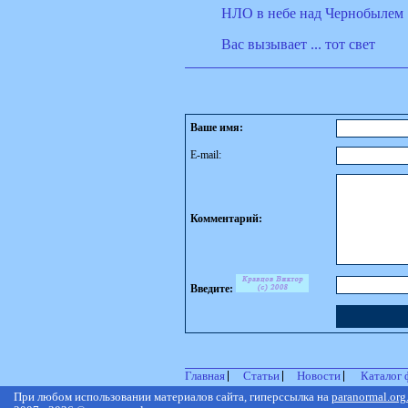
НЛО в небе над Чернобылем
Вас вызывает ... тот свет
Ваше имя:
E-mail:
Комментарий:
Введите:
Главная
Статьи
Новости
Каталог 
При любом использовании материалов сайта, гиперссылка на
paranormal.org