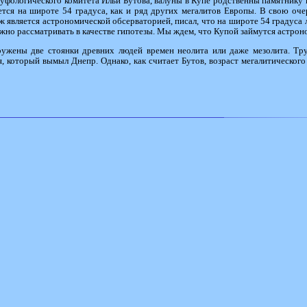
фологического комитета Ильи Бутова, валуны в Купе родственны памятнику в
ется на широте 54 градуса, как и ряд других мегалитов Европы. В свою оч
является астрономической обсерваторией, писал, что на широте 54 градуса 
о рассматривать в качестве гипотезы. Мы ждем, что Купой займутся астроном
ужены две стоянки древних людей времен неолита или даже мезолита. Тру
я, который вымыл Днепр. Однако, как считает Бутов, возраст мегалитического