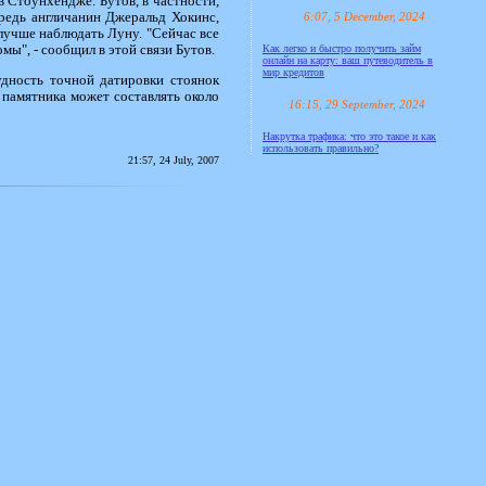
 Стоунхендже. Бутов, в частности,
ередь англичанин Джеральд Хокинс,
6:07, 5 December, 2024
лучше наблюдать Луну. "Сейчас все
ы", - сообщил в этой связи Бутов.
Как легко и быстро получить займ
онлайн на карту: ваш путеводитель в
мир кредитов
дность точной датировки стоянок
 памятника может составлять около
16:15, 29 September, 2024
Накрутка трафика: что это такое и как
использовать правильно?
21:57, 24 July, 2007