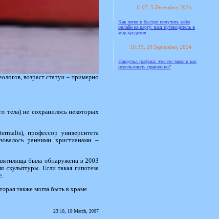
6:07, 5 December, 2024
Как легко и быстро получить займ
онлайн на карту: ваш путеводитель в
мир кредитов
16:15, 29 September, 2024
Накрутка трафика: что это такое и как
использовать правильно?
ологов, возраст статуи – примерно
го тела) не сохранилось некоторых
ermalis), профессор университета
льзовалось ранними христианами –
о святилища была обнаружена в 2003
я скульптуры. Если такая гипотеза
е.
орая также могла быть в храме.
23:18, 10 March, 2007