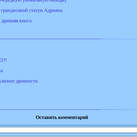
грандиозной статуи Адриана
 древняя книга
О?!
на
ужение древности.
Оставить комментарий