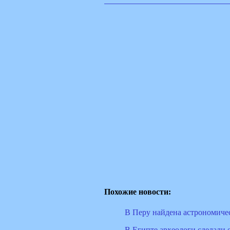
Похожие новости:
В Перу найдена астрономичес
В Египте археологи сделали