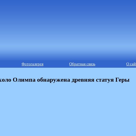
Фотогалерея
Обратная связь
О сай
оло Олимпа обнаружена древняя статуя Геры