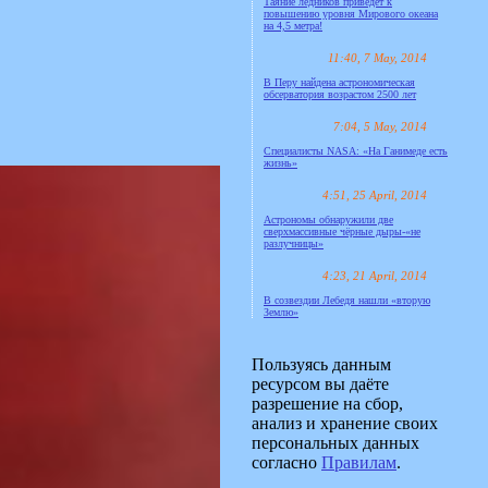
Таяние ледников приведёт к
повышению уровня Мирового океана
на 4,5 метра!
11:40, 7 May, 2014
В Перу найдена астрономическая
обсерватория возрастом 2500 лет
7:04, 5 May, 2014
Специалисты NASA: «На Ганимеде есть
жизнь»
4:51, 25 April, 2014
Астрономы обнаружили две
сверхмассивные чёрные дыры-«не
разлучницы»
4:23, 21 April, 2014
В созвездии Лебедя нашли «вторую
Землю»
Пользуясь данным
ресурсом вы даёте
разрешение на сбор,
анализ и хранение своих
персональных данных
согласно
Правилам
.