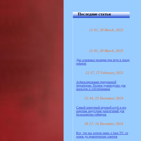
Последние статьи
21:01, 28 March, 2025
21:01, 28 March, 2025
Две основные позиции при игре в покер
pokerok
12:37, 27 February, 2025
Асфальтирование придомовой
территории: Полное руководство для
жильцов и собственников
15:44, 25 December, 2024
Самый известный игровой клуб и его
азартная индустрия развлечений для
большинства геймеров
18:27, 16 December, 2024
Все, что вы хотели знать о базе ТУ: от
основ до практических советов