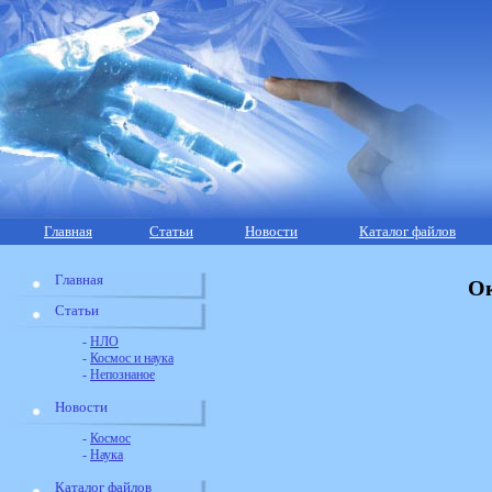
Главная
Статьи
Новости
Каталог файлов
Главная
Ок
Статьи
-
НЛО
-
Космос и наука
-
Непознаное
Новости
-
Космос
-
Наука
Каталог файлов