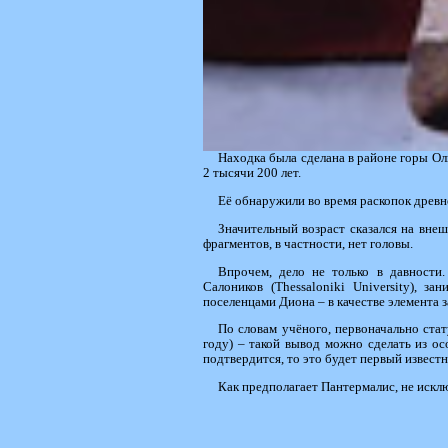
Находка была сделана в районе горы Ол
2 тысячи 200 лет.
Её обнаружили во время раскопок древне
Значительный возраст сказался на внеш
фрагментов, в частности, нет головы.
Впрочем, дело не только в давности.
Салоников (Thessaloniki University), 
поселенцами Диона – в качестве элемента 
По словам учёного, первоначально стат
году) – такой вывод можно сделать из ос
подтвердится, то это будет первый извест
Как предполагает Пантермалис, не искл