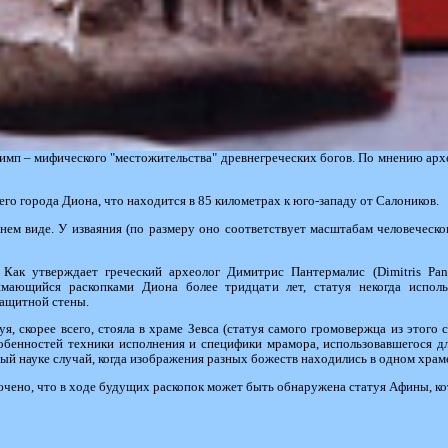
имп – мифического "местожительства" древнегреческих богов. По мнению архе
го города Диона, что находится в 85 километрах к юго-западу от Салоников.
нем виде. У изваяния (по размеру оно соответствует масштабам человеческо
 Как утверждает греческий археолог Димитрис Пантермалис (Dimitris Pant
занимающийся раскопками Диона более тридцати лет, статуя некогда испо
защитной стены.
уя, скорее всего, стояла в храме Зевса (статуя самого громовержца из этог
обенностей техники исполнения и специфики мрамора, использовавшегося дл
ный науке случай, когда изображения разных божеств находились в одном храм
ючено, что в ходе будущих раскопок может быть обнаружена статуя Афины, кот